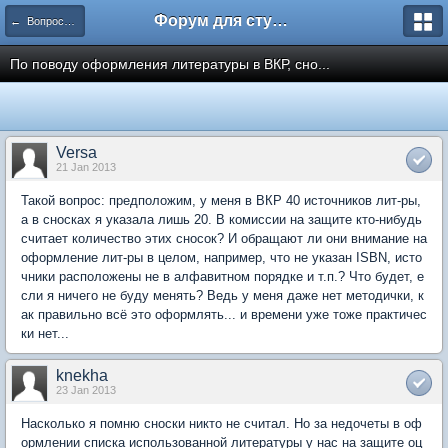
Форум для студента СГА
← Вопросы и ответы
По поводу оформления литературы в ВКР, сно...
Versa
21 Jan 2013
Такой вопрос: предположим, у меня в ВКР 40 источников лит-ры,
а в сносках я указала лишь 20. В комиссии на защите кто-нибудь
считает количество этих сносок? И обращают ли они внимание на
оформление лит-ры в целом, например, что не указан ISBN, исто
чники расположены не в алфавитном порядке и т.п.? Что будет, е
сли я ничего не буду менять? Ведь у меня даже нет методички, к
ак правильно всё это оформлять... и времени уже тоже практичес
ки нет...
knekha
23 Jan 2013
Насколько я помню сноски никто не считал. Но за недочеты в оф
ормлении списка использованной литературы у нас на защите оц