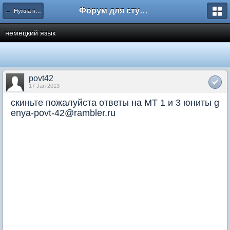
Форум для студента СГА
← Нужна помощь
немецкий язык
povt42
17 Jan 2013
скиньте пожалуйста ответы на МТ 1 и 3 юниты g
enya-povt-42@rambler.ru