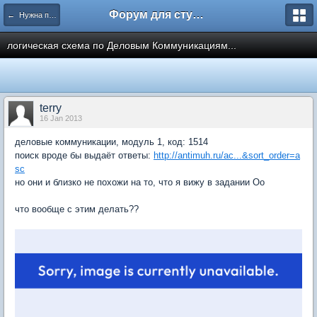
Форум для студента СГА
← Нужна помощь
логическая схема по Деловым Коммуникациям...
terry
16 Jan 2013
деловые коммуникации, модуль 1, код: 1514
поиск вроде бы выдаёт ответы:
http://antimuh.ru/ac...&sort_order=a
sc
но они и близко не похожи на то, что я вижу в задании Оо
что вообще с этим делать??