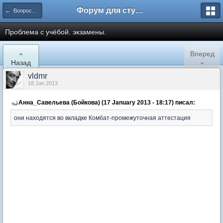
Форум для студента СГА
← Вопросы и ответы
Проблема с учёбой. экзамены.
«
Вперед
Назад
»
vldmr
18 Jan 2013
Анна_Савельева (Бойкова) (17 January 2013 - 18:17) писал:
они находятся во вкладке Комбат-промежуточная аттестация