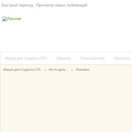
Быстрый переход
Просмотр новых публикаций
Форум для студента СГА
Форумы
Пользователи
Кричалка
Форум для студента СГА
→
Не по делу...
→
Реклама