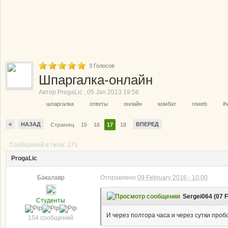
3
Голосов
Шпаргалка-онлайн
Автор
ProgaLic
,
05 Jan 2013 19:56
шпаргалка
ответы
онлайн
комбат
roweb
ih
«
НАЗАД
ВПЕРЕД
Страниц
15
16
17
18
Сообщений в теме: 171
ProgaLic
Бакалавр
Отправлено
09 February 2016 - 10:00
Sergei064 (07 F
Студенты
И через полтора часа и через сутки проб
154 сообщений