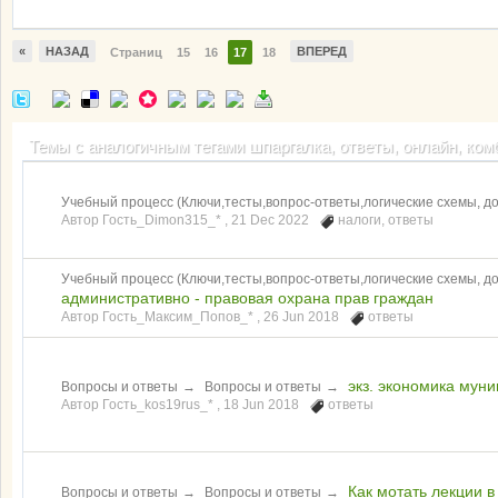
«
НАЗАД
ВПЕРЕД
Страниц
15
16
17
18
Темы с аналогичным тегами шпаргалка, ответы, онлайн, комба
Учебный процесс (Ключи,тесты,вопрос-ответы,логические схемы, 
Автор Гость_Dimon315_* ,
21 Dec 2022
налоги
,
ответы
Учебный процесс (Ключи,тесты,вопрос-ответы,логические схемы, 
административно - правовая охрана прав граждан
Автор Гость_Максим_Попов_* ,
26 Jun 2018
ответы
экз. экономика мун
Вопросы и ответы
→
Вопросы и ответы
→
Автор Гость_kos19rus_* ,
18 Jun 2018
ответы
Как мотать лекции 
Вопросы и ответы
→
Вопросы и ответы
→