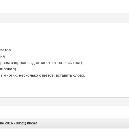
тветов
вия
рвом запросе выдается ответ на весь тест)
стировал)
 многих, несколько ответов, вставить слово.
ne 2016 - 08:21) писал: