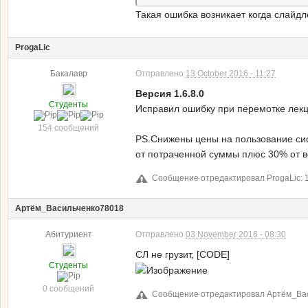
Такая ошибка возникает когда слайдл
ProgaLic
Бакалавр
Отправлено
13 October 2016 - 11:27
Версия 1.6.8.0
Студенты
Исправил ошибку при перемотке лекц
154 сообщений
PS.Снижены цены на пользование сис
от потраченной суммы плюс 30% от вс
Сообщение отредактировал ProgaLic: 13
Артём_Васильченко78018
Абитуриент
Отправлено
03 November 2016 - 08:30
СЛ не грузит, [CODE]
Студенты
0 сообщений
Сообщение отредактировал Артём_Васи