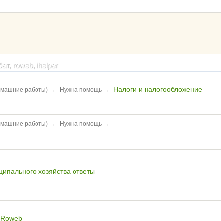
т, roweb, ihelper
Налоги и налогообложение
домашние работы)
→
Нужна помощь
→
домашние работы)
→
Нужна помощь
→
иципального хозяйства ответы
в Roweb