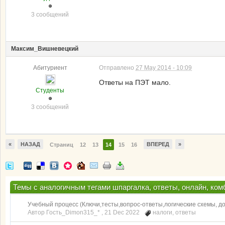
3 сообщений
Maксим_Вишневецкий
Абитуриент
Отправлено
27 May 2014 - 10:09
Ответы на ПЭТ мало.
Студенты
3 сообщений
«
НАЗАД
ВПЕРЕД
»
Страниц
12
13
14
15
16
Темы с аналогичным тегами шпаргалка, ответы, онлайн, комба
Учебный процесс (Ключи,тесты,вопрос-ответы,логические схемы, 
Автор Гость_Dimon315_* ,
21 Dec 2022
налоги
,
ответы