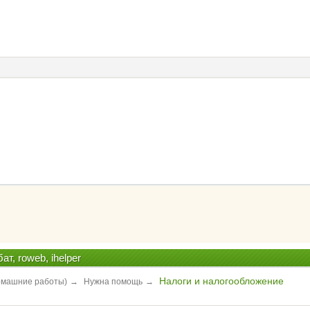
т, roweb, ihelper
Налоги и налогообложение
домашние работы)
→
Нужна помощь
→