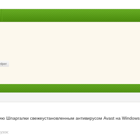
elper
ию Шпаргалки свежеустановленным антивирусом Avast на Windows
узок: