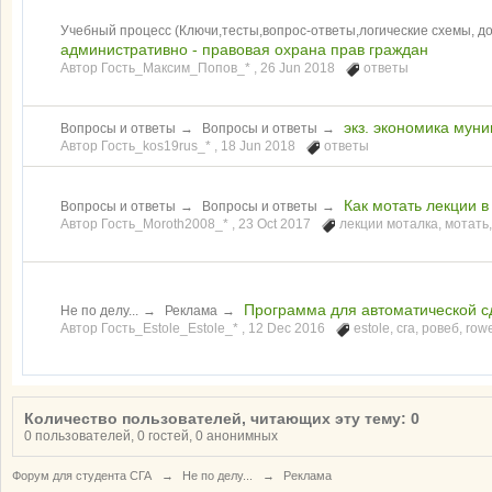
Учебный процесс (Ключи,тесты,вопрос-ответы,логические схемы, 
административно - правовая охрана прав граждан
Автор Гость_Максим_Попов_* ,
26 Jun 2018
ответы
экз. экономика мун
Вопросы и ответы
→
Вопросы и ответы
→
Автор Гость_kos19rus_* ,
18 Jun 2018
ответы
Как мотать лекции 
Вопросы и ответы
→
Вопросы и ответы
→
Автор Гость_Moroth2008_* ,
23 Oct 2017
лекции моталка
,
мотать
Программа для автоматической с
Не по делу...
→
Реклама
→
Автор Гость_Estole_Estole_* ,
12 Dec 2016
estole
,
сга
,
ровеб
,
row
Количество пользователей, читающих эту тему: 0
0 пользователей, 0 гостей, 0 анонимных
Форум для студента СГА
→
Не по делу...
→
Реклама