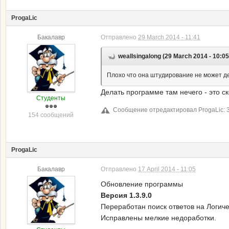
ProgaLic
Бакалавр
Отправлено
29 March 2014 - 11:41
weallsingalong (29 March 2014 - 10:0
Плохо что она штудирование не может д
Делать программе там нечего - это ск
Студенты
Сообщение отредактировал ProgaLic: 3
154 сообщений
ProgaLic
Бакалавр
Отправлено
17 April 2014 - 11:05
Обновление программы
Версия 1.3.9.0
Переработан поиск ответов на Логич
Исправлены мелкие недоработки.