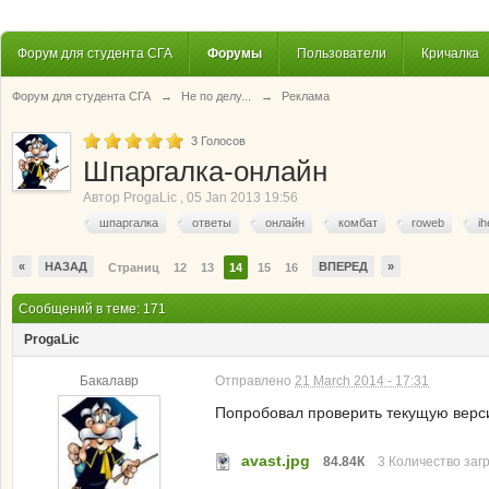
Форум для студента СГА
Форумы
Пользователи
Кричалка
Форум для студента СГА
→
Не по делу...
→
Реклама
3
Голосов
Шпаргалка-онлайн
Автор
ProgaLic
,
05 Jan 2013 19:56
шпаргалка
ответы
онлайн
комбат
roweb
ih
«
НАЗАД
ВПЕРЕД
»
Страниц
12
13
14
15
16
Сообщений в теме: 171
ProgaLic
Бакалавр
Отправлено
21 March 2014 - 17:31
Попробовал проверить текущую верс
avast.jpg
84.84К
3 Количество загр