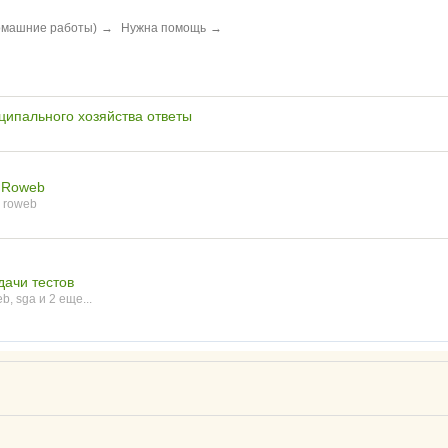
домашние работы)
→
Нужна помощь
→
иципального хозяйства ответы
в Roweb
,
roweb
дачи тестов
eb
,
sga
и 2 еще...