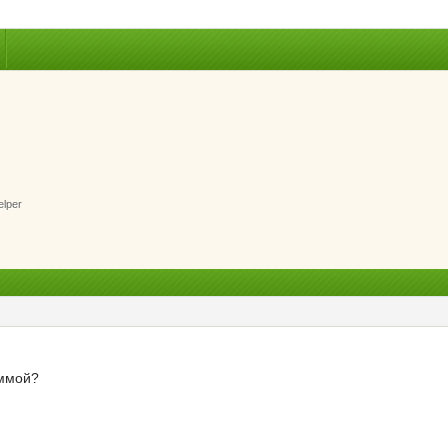
elper
аммой?