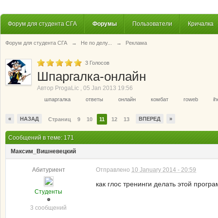
Форум для студента СГА
Форумы
Пользователи
Кричалка
Форум для студента СГА
→
Не по делу...
→
Реклама
3
Голосов
Шпаргалка-онлайн
Автор
ProgaLic
,
05 Jan 2013 19:56
шпаргалка
ответы
онлайн
комбат
roweb
ih
«
НАЗАД
ВПЕРЕД
»
Страниц
9
10
11
12
13
Сообщений в теме: 171
Maксим_Вишневецкий
Абитуриент
Отправлено
10 January 2014 - 20:59
как глос тренинги делать этой прогр
Студенты
3 сообщений