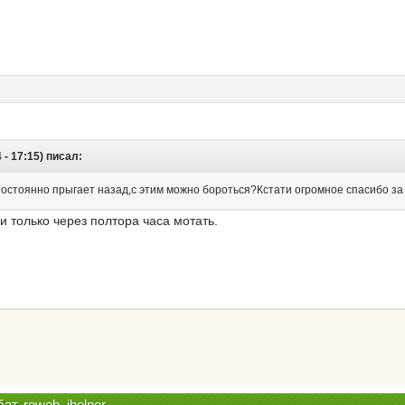
- 17:15) писал:
постоянно прыгает назад,с этим можно бороться?Кстати огромное спасибо з
и только через полтора часа мотать.
т, roweb, ihelper