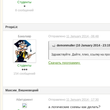
Студенты
8 сообщений
ProgaLic
Бакалавр
Отправлено
11 January 2014 - 06:48
demonmuller (10 January 2014 - 23:1
Здравствуйте. Дайте, плиз, ссылку на про
Скачать программу.
Студенты
154 сообщений
Maксим_Вишневецкий
Абитуриент
Отправлено
11 January 2014 - 17:30
а логические схемы как делать?