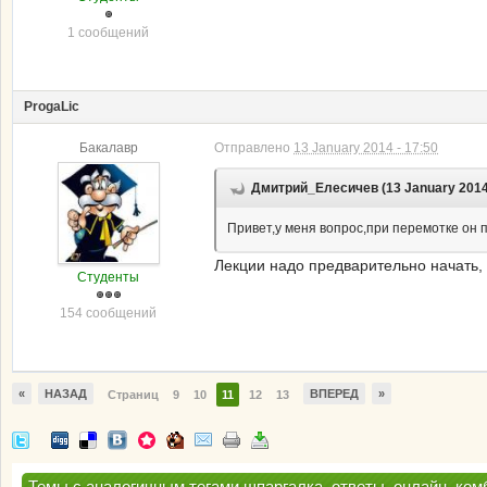
1 сообщений
ProgaLic
Бакалавр
Отправлено
13 January 2014 - 17:50
Дмитрий_Елесичев (13 January 2014 
Привет,у меня вопрос,при перемотке он 
Лекции надо предварительно начать, 
Студенты
154 сообщений
«
НАЗАД
ВПЕРЕД
»
Страниц
9
10
11
12
13
Темы с аналогичным тегами шпаргалка, ответы, онлайн, комба