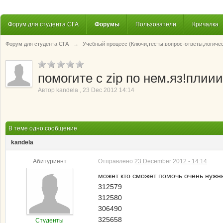
Форум для студента СГА
Форумы
Пользователи
Кричалка
Форум для студента СГА
→
Учебный процесс (Ключи,тесты,вопрос-ответы,логиче
помогите с zip по нем.яз!плии
Автор
kandela
,
23 Dec 2012 14:14
В теме одно сообщение
kandela
Абитуриент
Отправлено
23 December 2012 - 14:14
может кто сможет помочь очень нужн
312579
312580
306490
325658
Студенты