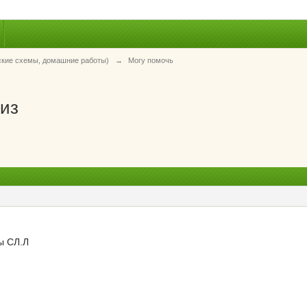
ские схемы, домашние работы)
→
Могу помочь
ииз
ы СЛ.Л