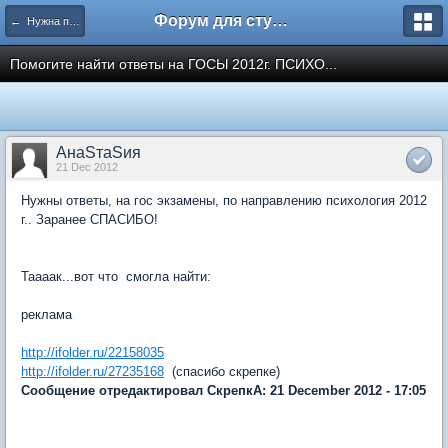
Форум для студента СГА
← Нужна помощь
Помогите найти ответы на ГОСЫ 2012г. ПСИХО...
АнаSтаSия
21 Dec 2012
Нужны ответы, на гос экзамены, по направлению психология 2012
г.. Заранее СПАСИБО!
Таааак...вот что смогла найти:
реклама
http://ifolder.ru/22158035
http://ifolder.ru/27235168
(спасибо скрепке)
Сообщение отредактировал СкрепкА: 21 December 2012 - 17:05