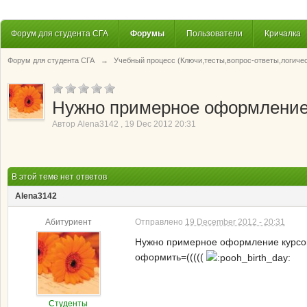
Форум для студента СГА
Форумы
Пользователи
Кричалка
Форум для студента СГА
→
Учебный процесс (Ключи,тесты,вопрос-ответы,логиче
Нужно примерное оформление 
Автор
Alena3142
,
19 Dec 2012 20:31
В этой теме нет ответов
Alena3142
Абитуриент
Отправлено
19 December 2012 - 20:31
Нужно примерное оформление курсово
оформить=(((((
Студенты