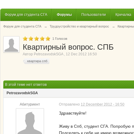
Форум для студента СГА
Форумы
Пользователи
Кричалка
Форум для студента СГА
→
Трудоустройство и квартирный вопрос
→
Квартирны
1
Голосов
Квартирный вопрос. СПБ
Автор
PetrozavodskSGA
,
12 Dec 2012 16:50
квартира спб
В этой теме нет ответов
PetrozavodskSGA
Абитуриент
Отправлено
12 December 2012 - 16:50
Здравствуйте!
Живу в Спб, студент СГА. Попробую 
Подселять к себе не имею возможност