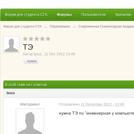
Форум для студента СГА
Форумы
Пользователи
Кричалка
Форум для студента СГА
→
Образование
→
Современная Гуманитарная Академ
ТЭ
Автор
boss
,
11 Dec 2012 13:49
нужна
В этой теме нет ответов
boss
Абитуриент
Отправлено
11 December 2012 - 13:49
нужна ТЭ по "инженерная у компьюте