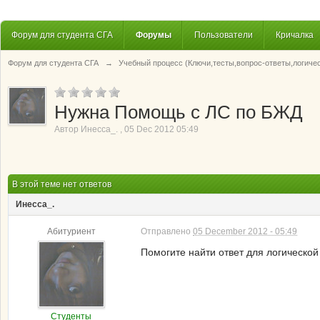
Форум для студента СГА
Форумы
Пользователи
Кричалка
Форум для студента СГА
→
Учебный процесс (Ключи,тесты,вопрос-ответы,логиче
Нужна Помощь с ЛС по БЖД
Автор
Инесса_.
,
05 Dec 2012 05:49
В этой теме нет ответов
Инесса_.
Абитуриент
Отправлено
05 December 2012 - 05:49
Помогите найти ответ для логической
Студенты