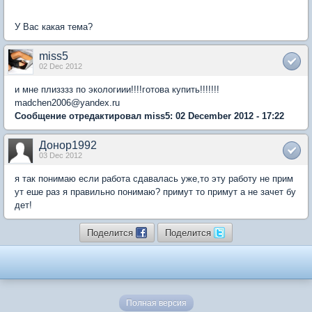
У Вас какая тема?
miss5
02 Dec 2012
и мне плизззз по экологиии!!!!готова купить!!!!!!!
madchen2006@yandex.ru
Сообщение отредактировал miss5: 02 December 2012 - 17:22
Донор1992
03 Dec 2012
я так понимаю если работа сдавалась уже,то эту работу не прим
ут еше раз я правильно понимаю? примут то примут а не зачет бу
дет!
Поделится
Поделится
Полная версия