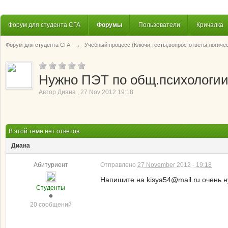
Форум для студента СГА
Форумы
Пользователи
Кричалка
Форум для студента СГА
→
Учебный процесс (Ключи,тесты,вопрос-ответы,логиче
Нужно ПЭТ по общ.психологии
Автор
Диана
,
27 Nov 2012 19:18
В этой теме нет ответов
Диана
Абитуриент
Отправлено
27 November 2012 - 19:18
Напишите на kisya54@mail.ru очень н
Студенты
20 сообщений