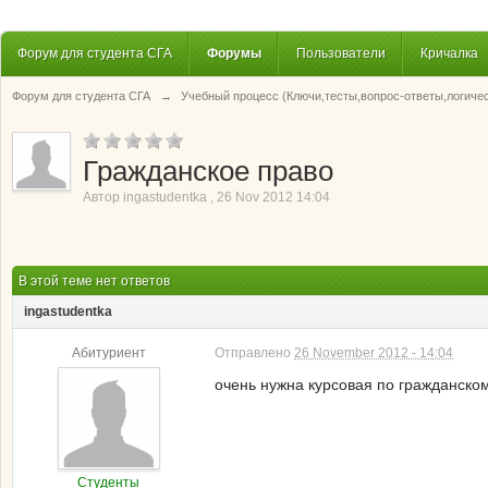
Форум для студента СГА
Форумы
Пользователи
Кричалка
Форум для студента СГА
→
Учебный процесс (Ключи,тесты,вопрос-ответы,логиче
Гражданское право
Автор
ingastudentka
,
26 Nov 2012 14:04
В этой теме нет ответов
ingastudentka
Абитуриент
Отправлено
26 November 2012 - 14:04
очень нужна курсовая по гражданско
Студенты