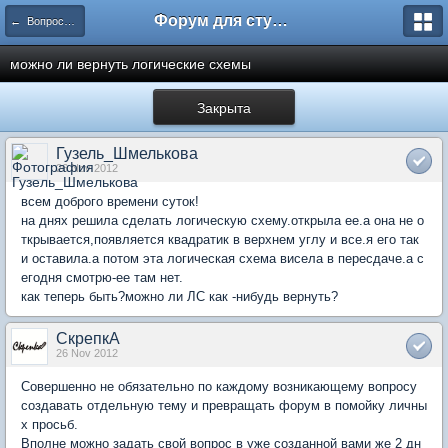
Форум для студента СГА
← Вопросы и ответы
можно ли вернуть логические схемы
Закрыта
Гузель_Шмелькова
26 Nov 2012
всем доброго времени суток!
на днях решила сделать логическую схему.открыла ее.а она не о
ткрывается,появляется квадратик в верхнем углу и все.я его так
и оставила.а потом эта логическая схема висела в пересдаче.а с
егодня смотрю-ее там нет.
как теперь быть?можно ли ЛС как -нибудь вернуть?
СкрепкА
26 Nov 2012
Совершенно не обязательно по каждому возникающему вопросу
создавать отдельную тему и превращать форум в помойку личны
х просьб.
Вполне можно задать свой вопрос в уже созданной вами же 2 дн