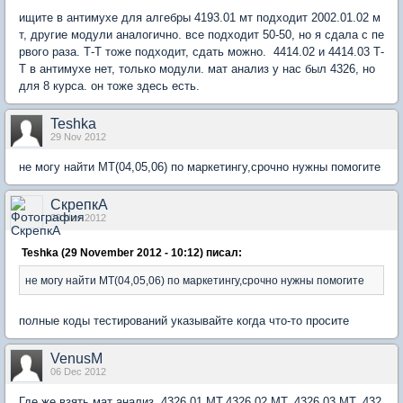
ищите в антимухе для алгебры 4193.01 мт подходит 2002.01.02 м
т, другие модули аналогично. все подходит 50-50, но я сдала с пе
рвого раза. Т-Т тоже подходит, сдать можно. 4414.02 и 4414.03 Т-
Т в антимухе нет, только модули. мат анализ у нас был 4326, но
для 8 курса. он тоже здесь есть.
Teshka
29 Nov 2012
не могу найти МТ(04,05,06) по маркетингу,срочно нужны помогите
СкрепкА
29 Nov 2012
Teshka (29 November 2012 - 10:12) писал:
не могу найти МТ(04,05,06) по маркетингу,срочно нужны помогите
полные коды тестирований указывайте когда что-то просите
VenusM
06 Dec 2012
Где же взять мат анализ 4326.01 МТ,4326.02 МТ, 4326.03 МТ, 432