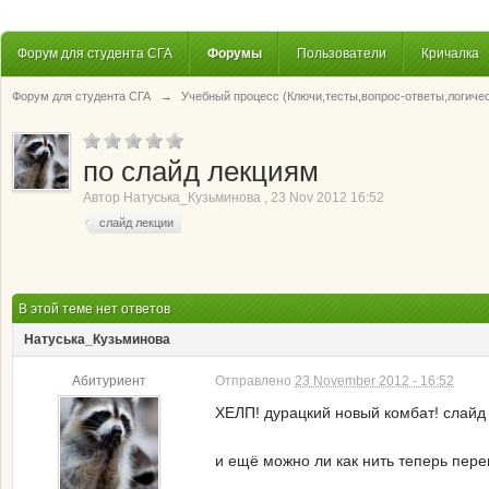
Форум для студента СГА
Форумы
Пользователи
Кричалка
Форум для студента СГА
→
Учебный процесс (Ключи,тесты,вопрос-ответы,логиче
по слайд лекциям
Автор
Натуська_Кузьминова
,
23 Nov 2012 16:52
слайд лекции
В этой теме нет ответов
Натуська_Кузьминова
Абитуриент
Отправлено
23 November 2012 - 16:52
ХЕЛП! дурацкий новый комбат! слайд 
и ещё можно ли как нить теперь пер