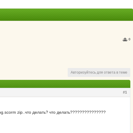
0
Авторизуйтесь для ответа в теме
#1
ng.scorm zip..что делать? что делать???????????????