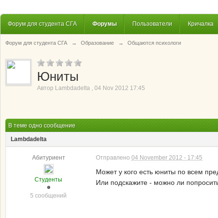
Форум для студента СГА
Форумы
Пользователи
Кричалка
Форум для студента СГА
→
Образование
→
Общаются психологи
Юниты
Автор
Lambdadelta
,
04 Nov 2012 17:45
В теме одно сообщение
Lambdadelta
Абитуриент
Отправлено
04 November 2012 - 17:45
Может у кого есть юниты по всем пр
Студенты
Или подскажите - можно ли попросить
5 сообщений