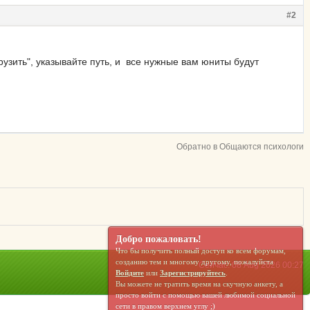
#2
рузить", указывайте путь, и все нужные вам юниты будут
Обратно в Общаются психологи
Добро пожаловать!
Что бы получить полный доступ ко всем форумам,
созданию тем и многому другому, пожалуйста
Сейчас: 08 Aug 2026 00:27
Войдите
или
Зарегистрируйтесь
.
Вы можете не тратить время на скучную анкету, а
просто войти с помощью вашей любимой социальной
сети в правом верхнем углу ;)