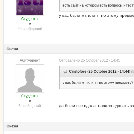
есть сайт на котором есть вопросы к тесту
у вас были мт, или тт по этому предм
Студенты
44 сообщений
Снежа
Абитуриент
Отправлено
25 October 2012 - 14:45
Cristofore (25 October 2012 - 14:44) 
у вас были мт, или тт по этому предмету?
Студенты
да были все сдала. начала сдавать з
5 сообщений
Снежа