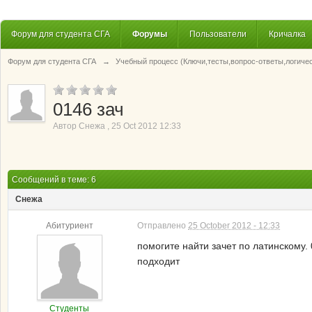
Форум для студента СГА
Форумы
Пользователи
Кричалка
Форум для студента СГА
→
Учебный процесс (Ключи,тесты,вопрос-ответы,логиче
0146 зач
Автор
Снежа
,
25 Oct 2012 12:33
Сообщений в теме: 6
Снежа
Абитуриент
Отправлено
25 October 2012 - 12:33
помогите найти зачет по латинскому. 
подходит
Студенты