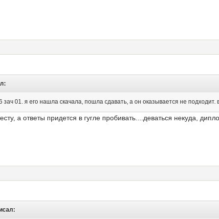
л:
6 зач 01. я его нашла скачала, пошла сдавать, а он оказывается не подходит.
есту, а ответы придется в гугле пробивать....деваться некуда, дипл
писал: