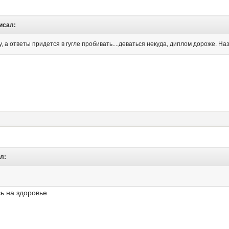
писал:
, а ответы придется в гугле пробивать....деваться некуда, диплом дороже. Назв
л:
ь на здоровье