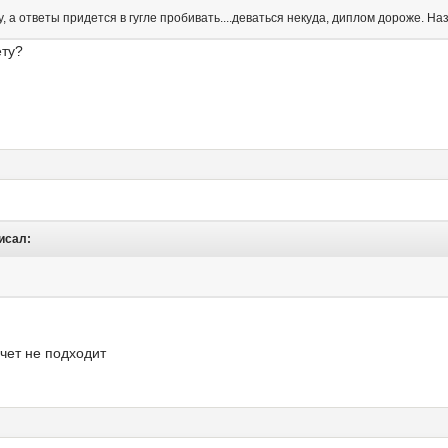
, а ответы придется в гугле пробивать....деваться некуда, диплом дороже. Назв
ету?
писал:
ачет не подходит