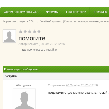
Форум для студента СГА
Форумы
Пользователи
Кричалка
Форум для студента СГА
→
Учебный процесс (Ключи,тесты,вопрос-ответы,логиче
помогите
Автор
524yura
,
20 Oct 2012 12:56
где можно скачать новый ак
В теме одно сообщение
524yura
Абитуриент
Отправлено
20 October 2012 - 12:56
подскажите где можно скачать новый 