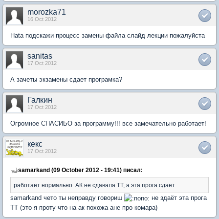
morozka71
16 Oct 2012
Hata подскажи процесс замены файла слайд лекции пожалуйста
sanitas
17 Oct 2012
А зачеты экзамены сдает програмка?
Галкин
17 Oct 2012
Огромное СПАСИБО за программу!!! все замечательно работает!
кекс
17 Oct 2012
samarkand (09 October 2012 - 19:41) писал:
работает нормально. АК не сдавала ТТ, а эта прога сдает
samarkand чето ты неправду говориш
не здаёт эта прога
ТТ (это я проту что на ак похожа ане про комара)