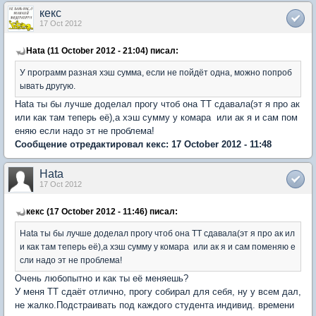
кекс
17 Oct 2012
Hata (11 October 2012 - 21:04) писал:
У программ разная хэш сумма, если не пойдёт одна, можно попроб
ывать другую.
Hata ты бы лучше доделал прогу чтоб она ТТ сдавала(эт я про ак
или как там теперь её),а хэш сумму у комара или ак я и сам пом
еняю если надо эт не проблема!
Сообщение отредактировал кекс: 17 October 2012 - 11:48
Hata
17 Oct 2012
кекс (17 October 2012 - 11:46) писал:
Hata ты бы лучше доделал прогу чтоб она ТТ сдавала(эт я про ак ил
и как там теперь её),а хэш сумму у комара или ак я и сам поменяю е
сли надо эт не проблема!
Очень любопытно и как ты её меняешь?
У меня ТТ сдаёт отлично, прогу собирал для себя, ну у всем дал,
не жалко.Подстраивать под каждого студента индивид. времени