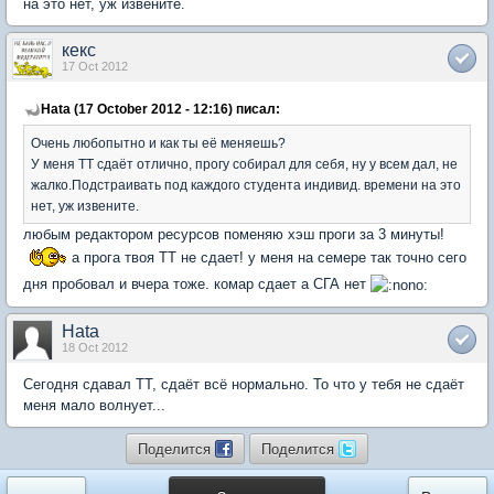
на это нет, уж извените.
кекс
17 Oct 2012
Hata (17 October 2012 - 12:16) писал:
Очень любопытно и как ты её меняешь?
У меня ТТ сдаёт отлично, прогу собирал для себя, ну у всем дал, не
жалко.Подстраивать под каждого студента индивид. времени на это
нет, уж извените.
любым редактором ресурсов поменяю хэш проги за 3 минуты!
а прога твоя ТТ не сдает! у меня на семере так точно сего
дня пробовал и вчера тоже. комар сдает а СГА нет
Hata
18 Oct 2012
Сегодня сдавал ТТ, сдаёт всё нормально. То что у тебя не сдаёт
меня мало волнует...
Поделится
Поделится