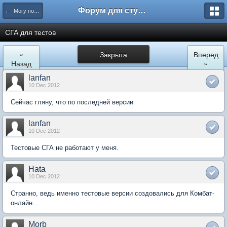
Форум для студента СГА
← Могу помочь
СГА для тестов
«
Закрыта
Вперед
Назад
»
lanfan
10 Dec 2012
Сейчас гляну, что по последней версии
lanfan
10 Dec 2012
Тестовые СГА не работают у меня.
Hata
10 Dec 2012
Странно, ведь именно тестовые версии создовались для Комбат-
онлайн...
Morb