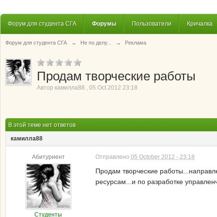
Форум для студента СГА
Форумы
Пользователи
Кричалка
Форум для студента СГА
→
Не по делу...
→
Реклама
Продам творческие работы
Автор
камилла88
,
05 Oct 2012 23:18
В этой теме нет ответов
камилла88
Абитуриент
Отправлено
05 October 2012 - 23:18
Продам творческие работы...направле
ресурсам...и по разработке управленч
Студенты