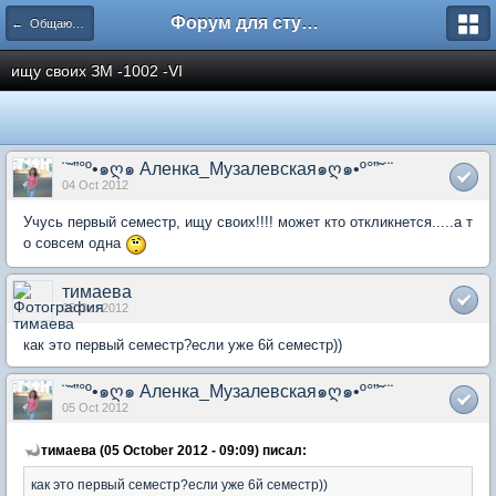
Форум для студента СГА
← Общаются менеджеры
ищу своих ЗМ -1002 -VI
¨˜”°º•๑ღ๑ Аленка_Музалевская๑ღ๑•º°”˜¨˙
04 Oct 2012
Учусь первый семестр, ищу своих!!!! может кто откликнется.....а т
о совсем одна
тимаева
05 Oct 2012
как это первый семестр?если уже 6й семестр))
¨˜”°º•๑ღ๑ Аленка_Музалевская๑ღ๑•º°”˜¨˙
05 Oct 2012
тимаева (05 October 2012 - 09:09) писал:
как это первый семестр?если уже 6й семестр))