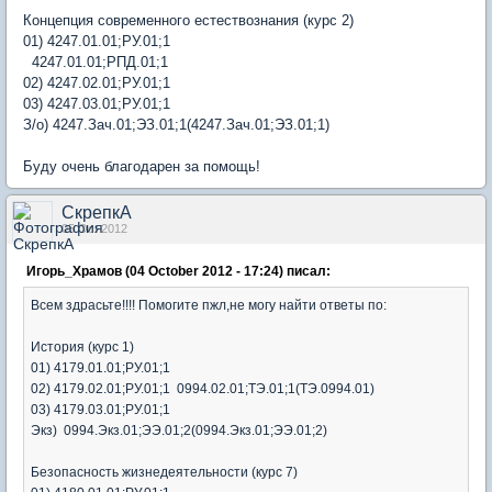
Концепция современного естествознания (курс 2)
01) 4247.01.01;РУ.01;1
4247.01.01;РПД.01;1
02) 4247.02.01;РУ.01;1
03) 4247.03.01;РУ.01;1
З/о) 4247.Зач.01;ЭЗ.01;1(4247.Зач.01;ЭЗ.01;1)
Буду очень благодарен за помощь!
СкрепкА
05 Oct 2012
Игорь_Храмов (04 October 2012 - 17:24) писал:
Всем здрасьте!!!! Помогите пжл,не могу найти ответы по:
История (курс 1)
01) 4179.01.01;РУ.01;1
02) 4179.02.01;РУ.01;1 0994.02.01;ТЭ.01;1(ТЭ.0994.01)
03) 4179.03.01;РУ.01;1
Экз) 0994.Экз.01;ЭЭ.01;2(0994.Экз.01;ЭЭ.01;2)
Безопасность жизнедеятельности (курс 7)