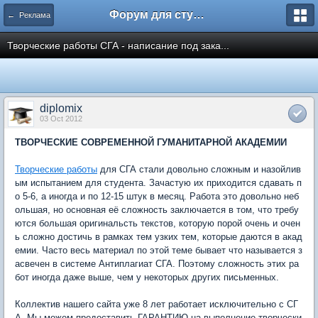
Форум для студента СГА
← Реклама
Творческие работы СГА - написание под зака...
diplomix
03 Oct 2012
ТВОРЧЕСКИЕ СОВРЕМЕННОЙ ГУМАНИТАРНОЙ АКАДЕМИИ
Творческие работы
для СГА стали довольно сложным и назойлив
ым испытанием для студента. Зачастую их приходится сдавать п
о 5-6, а иногда и по 12-15 штук в месяц. Работа это довольно неб
ольшая, но основная её сложность заключается в том, что требу
ются большая оригинальсть текстов, которую порой очень и очен
ь сложно достичь в рамках тем узких тем, которые даются в акад
емии. Часто весь материал по этой теме бывает что называется з
асвечен в системе Антиплагиат СГА. Поэтому сложность этих ра
бот иногда даже выше, чем у некоторых других письменных.
Коллектив нашего сайта уже 8 лет работает исключительно с СГ
А. Мы можем предоставить ГАРАНТИЮ на выполнение творчески