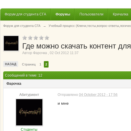
Форум для студента СГА
Форумы
Пользователи
Кричалка
Форум для студента СГА
→
Учебный процесс (Ключи,тесты,вопрос-ответы,логиче
Где можно скачать контент дл
Автор
Фарочка
,
02 Oct 2012 11:37
НАЗАД
Страниц
1
2
Сообщений в теме: 12
Фарочка
Абитуриент
Отправлено
04 October 2012 - 17:56
и мне
Студенты