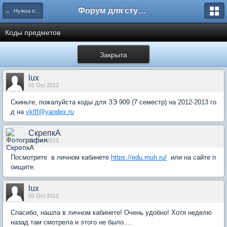
Форум для студента СГА
← Нужна помощь
Коды предметов
Закрыта
lux
01 Oct 2012
Скиньте, пожалуйста коды для ЗЭ 909 (7 семестр) на 2012-2013 го
д на
vkflf@yandex.ru
СкрепкА
01 Oct 2012
Посмотрите в личном кабинете
https://edu.muh.ru/
или на сайте п
оищите.
lux
02 Oct 2012
Спасибо, нашла в личном кабинете! Очень удобно! Хотя неделю
назад там смотрела и этого не было....