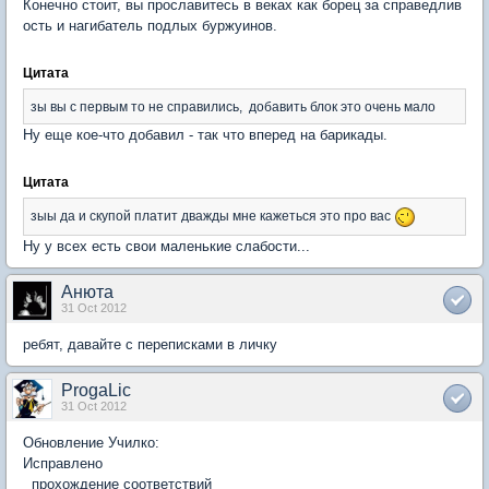
Конечно стоит, вы прославитесь в веках как борец за справедлив
ость и нагибатель подлых буржуинов.
Цитата
зы вы с первым то не справились, добавить блок это очень мало
Ну еще кое-что добавил - так что вперед на барикады.
Цитата
зыы да и скупой платит дважды мне кажеться это про вас
Ну у всех есть свои маленькие слабости...
Анюта
31 Oct 2012
ребят, давайте с переписками в личку
ProgaLic
31 Oct 2012
Обновление Училко:
Исправлено
прохождение соответствий