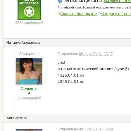
4414.04.01;МТ.01;1
КОМБАТ - от
Английский язык. Базовый курс для нелингвистов (
Скачать бесплатно
Отправить на e
3384 сообщений
НаталияАсуханова
Абитуриент
Отправлено
09 June 2013 - 13:17
спс!
а на математический анализ (курс 8)
4326.04.01 мт
4326.04.01 сл
Студенты
16 сообщений
AntiSgaMuh
Отправлено
09 June 2013 - 15:00