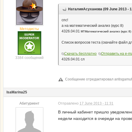
НаталияАсуханова (09 June 2013 - 1
спс!
а на математический анализ (курс 8)
Методисты
4326.04.01 мт
Математический анализ (курс 8)
Список вопросов теста (скачайте файл д
Скачать бесплатно
Отправить на e-ma
3384 сообщений
4326.04.01 сл
Сообщение отредактировал antisgamuh:
IsaMarina25
Абитуриент
Отправлено
17 June 2013 - 11:31
В личный кабинет пришло уведомлени
недели находится в очереди на прове