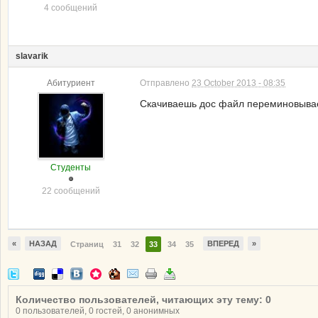
4 сообщений
slavarik
Абитуриент
Отправлено
23 October 2013 - 08:35
Скачиваешь дос файл переминовываеш
Студенты
22 сообщений
«
НАЗАД
ВПЕРЕД
»
Страниц
31
32
33
34
35
Количество пользователей, читающих эту тему: 0
0 пользователей, 0 гостей, 0 анонимных