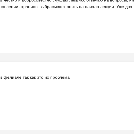
!! Честно и добросовестно слушаю лекцию, отвечаю на вопросы, ни
новлении страницы выбрасывает опять на начало лекции. Уже два г
 в фелиале так как это их проблема