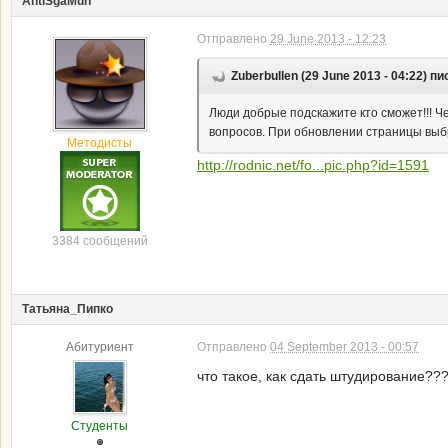
AntiSgaMuh
Отправлено
29 June 2013 - 12:23
Zuberbullen (29 June 2013 - 04:22) пи
Люди добрые подскажите кто сможет!!! Ч
вопросов. При обновлении страницы выбр
Методисты
http://rodnic.net/fo...pic.php?id=1591
3384 сообщений
Татьяна_Пипко
Абитуриент
Отправлено
04 September 2013 - 00:57
что такое, как сдать штудирование??
Студенты