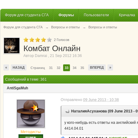
Форум для студента СГА
Форумы
Пользователи
Кричалка
Форум для студента СГА
→
Вопросы и ответы
→
Вопросы и ответы
2
Голосов
Комбат Онлайн
Автор
Damrai
,
21 Sep 2012 16:36
«
НАЗАД
ВПЕРЕД
»
Страниц
31
32
33
34
35
Сообщений в теме: 361
AntiSgaMuh
Отправлено
09 June 2013 - 10:38
НаталияАсуханова (09 June 2013 - 0
у кого-нибудь есть ответы на английский 
4414.04.01
Методисты