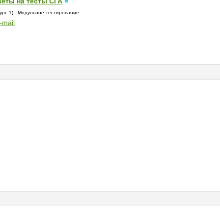
веты на тесты СГА
курс 1) - Модульное тестирование
-mail