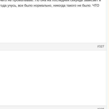
чего не проматываю. Но она на последней секунде зависает и
ода учусь, все было нормально, никогда такого не было. ЧТО
#327