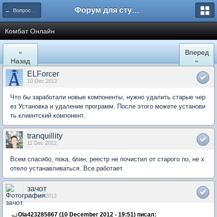
Форум для студента СГА
← Вопросы и ответы
Комбат Онлайн
«
Вперед
Назад
»
ELForcer
10 Dec 2012
Что бы заработали новые компоненты, нужно удалить старые чер
ез Установка и удаление программ. После этого можете установи
ть клиентский компонент.
tranquillity
11 Dec 2012
Всем спасибо, пока, блин, реестр не почистил от старого по, не х
отело устанавливаться. Все работает.
зачот
11 Dec 2012
Ola423285867 (10 December 2012 - 19:51) писал: