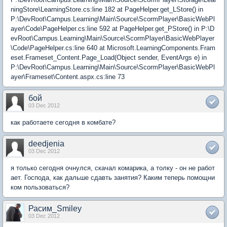
ningStore\LearningStore.cs:line 182 at PageHelper.get_LStore() in
P:\DevRoot\Campus.Learning\Main\Source\ScormPlayer\BasicWebPl
ayer\Code\PageHelper.cs:line 592 at PageHelper.get_PStore() in P:\D
evRoot\Campus.Learning\Main\Source\ScormPlayer\BasicWebPlayer
\Code\PageHelper.cs:line 640 at Microsoft.LearningComponents.Fram
eset.Frameset_Content.Page_Load(Object sender, EventArgs e) in
P:\DevRoot\Campus.Learning\Main\Source\ScormPlayer\BasicWebPl
ayer\Frameset\Content.aspx.cs:line 73
бой
03 Dec 2012
как работаете сегодня в комбате?
deedjenia
03 Dec 2012
я только сегодня очнулся, скачал комарика, а толку - он не работ
ает. Господа, как дальше сдавть занятия? Каким теперь помощни
ком пользоваться?
Расим_Smiley
03 Dec 2012