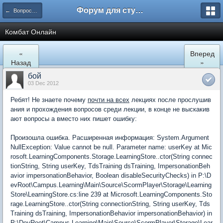
Форум для студента СГА
← Вопросы и ответы
Комбат Онлайн
«
Вперед
Назад
»
бой
03 Dec 2012
Ребят! Не знаете почему
почти на всех
лекциях после прослушив
ания и прохождения вопросов среди лекции, в конце не выскакив
ают вопросы а вместо них пишет ошибку:
Произошла ошибка. Расширенная информация: System.Argument
NullException: Value cannot be null. Parameter name: userKey at Mic
rosoft.LearningComponents.Storage.LearningStore..ctor(String connec
tionString, String userKey, TdsTraining dsTraining, ImpersonationBeh
avior impersonationBehavior, Boolean disableSecurityChecks) in P:\D
evRoot\Campus.Learning\Main\Source\ScormPlayer\Storage\Learning
Store\LearningStore.cs:line 239 at Microsoft.LearningComponents.Sto
rage.LearningStore..ctor(String connectionString, String userKey, Tds
Training dsTraining, ImpersonationBehavior impersonationBehavior) in
P:\DevRoot\Campus.Learning\Main\Source\ScormPlayer\Storage\Lear