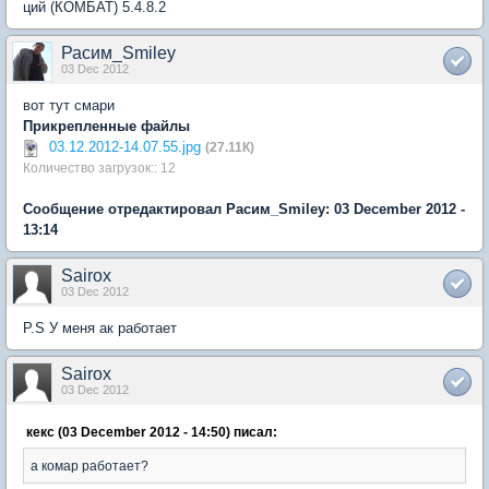
ций (КОМБАТ) 5.4.8.2
Расим_Smiley
03 Dec 2012
вот тут смари
Прикрепленные файлы
03.12.2012-14.07.55.jpg
(27.11К)
Количество загрузок:: 12
Сообщение отредактировал Расим_Smiley: 03 December 2012 -
13:14
Sairox
03 Dec 2012
P.S У меня ак работает
Sairox
03 Dec 2012
кекс (03 December 2012 - 14:50) писал:
а комар работает?