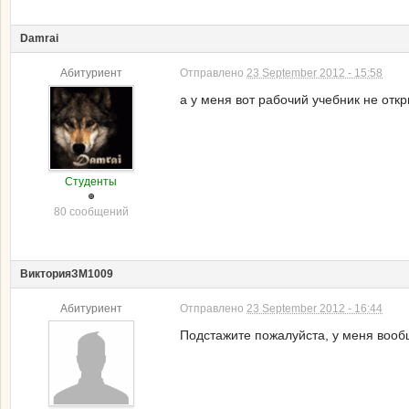
Damrai
Абитуриент
Отправлено
23 September 2012 - 15:58
а у меня вот рабочий учебник не отк
Студенты
80 сообщений
ВикторияЗМ1009
Абитуриент
Отправлено
23 September 2012 - 16:44
Подстажите пожалуйста, у меня вообщ