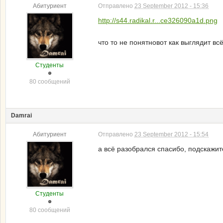
Абитуриент
Отправлено
23 September 2012 - 15:36
http://s44.radikal.r...ce326090a1d.png
что то не понятновот как выглядит вс
Студенты
80 сообщений
Damrai
Абитуриент
Отправлено
23 September 2012 - 15:54
а всё разобрался спасибо, подскажит
Студенты
80 сообщений