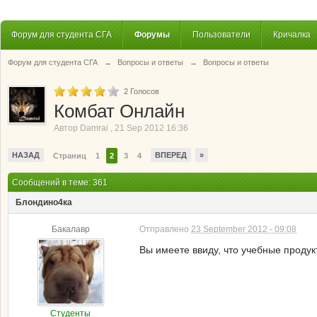
Форум для студента СГА
Форумы
Пользователи
Кричалка
Форум для студента СГА
→
Вопросы и ответы
→
Вопросы и ответы
2
Голосов
Комбат Онлайн
Автор
Damrai
,
21 Sep 2012 16:36
НАЗАД
ВПЕРЕД
»
Страниц
1
2
3
4
Сообщений в теме: 361
Блондино4ка
Бакалавр
Отправлено
23 September 2012 - 09:08
Вы имеете ввиду, что учебные продукт
Студенты