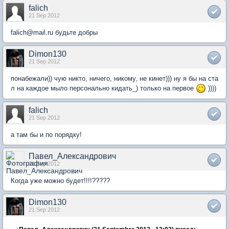
falich
21 Sep 2012
falich@mail.ru будьте добры
Dimon130
21 Sep 2012
понабежали)) чую никто, ничего, никому, не кинет))) ну я бы на ста
л на каждое мыло персонально кидать_) только на первое
))))
falich
21 Sep 2012
а там бы и по порядку!
Павел_Александрович
21 Sep 2012
Когда уже можно будет!!!!?????
Dimon130
21 Sep 2012