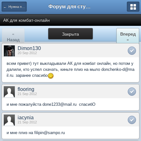
Форум для студента СГА
← Нужна помощь
АК для комбат-онлайн
«
Закрыта
Вперед
Назад
»
Dimon130
20 Sep 2012
всем привет) тут выкладывали АК для комбат онлайн, но потом у
далили, кто успел скачать, киньте плиз на мыло donchenko-d@ma
il.ru. заранее спасибо
flooring
21 Sep 2012
и мне пожалуйста done1233@mail.ru спасибО
iacynia
21 Sep 2012
и мне плиз на filipin@sampo.ru