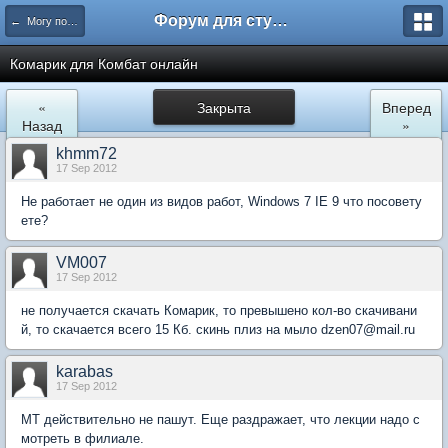
Форум для студента СГА
← Могу помочь
Комарик для Комбат онлайн
«
Закрыта
Вперед
Назад
»
khmm72
17 Sep 2012
Не работает не один из видов работ, Windows 7 IE 9 что посовету
ете?
VM007
17 Sep 2012
не получается скачать Комарик, то превышено кол-во скачивани
й, то скачается всего 15 Кб. скинь плиз на мыло dzen07@mail.ru
karabas
17 Sep 2012
МТ действительно не пашут. Еще раздражает, что лекции надо с
мотреть в филиале.