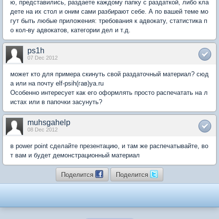
ю, представились, раздаете каждому папку с раздаткой, либо кла
дете на их стол и оним сами разбирают себе. А по вашей теме мо
гут быть любые приложения: требования к адвокату, статистика п
о кол-ву адвокатов, категории дел и т.д.
ps1h
07 Dec 2012
может кто для примера скинуть свой раздаточный материал? сюд
а или на почту elf-psih(гав)ya.ru
Особенно интересует как его оформлять просто распечатать на л
истах или в папочки засунуть?
muhsgahelp
08 Dec 2012
в power point сделайте презентацию, и там же распечатывайте, во
т вам и будет демонстрационный материал
Поделится
Поделится