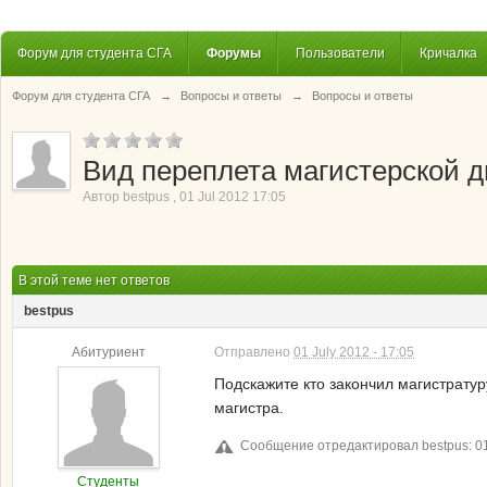
Форум для студента СГА
Форумы
Пользователи
Кричалка
Форум для студента СГА
→
Вопросы и ответы
→
Вопросы и ответы
Вид переплета магистерской 
Автор
bestpus
,
01 Jul 2012 17:05
В этой теме нет ответов
bestpus
Абитуриент
Отправлено
01 July 2012 - 17:05
Подскажите кто закончил магистратур
магистра.
Сообщение отредактировал bestpus: 01 
Студенты