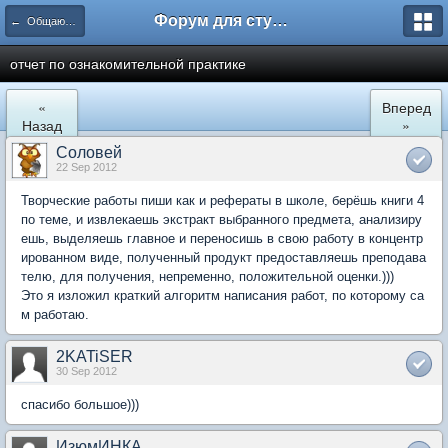
Форум для студента СГА
← Общаются менеджеры
отчет по ознакомительной практике
«
Вперед
Назад
»
Соловей
22 Sep 2012
Творческие работы пиши как и рефераты в школе, берёшь книги 4
по теме, и извлекаешь экстракт выбранного предмета, анализиру
ешь, выделяешь главное и переносишь в свою работу в концентр
ированном виде, полученный продукт предоставляешь преподава
телю, для получения, непременно, положительной оценки.)))
Это я изложил краткий алгоритм написания работ, по которому са
м работаю.
2KATiSER
30 Sep 2012
спасибо большое)))
ИзюмИНКА