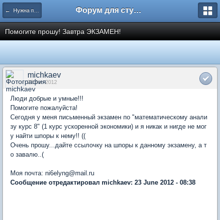
Форум для студента СГА
← Нужна помощь
Помогите прошу! Завтра ЭКЗАМЕН!
michkaev
23 Jun 2012
Люди добрые и умные!!!
Помогите пожалуйста!
Сегодня у меня письменный экзамен по "математическому анали
зу курс 8" (1 курс ускоренной экономики) и я никак и нигде не мог
у найти шпоры к нему!! ((
Очень прошу...дайте ссылочку на шпоры к данному экзамену, а т
о завалю..(
Моя почта: ni6elyng@mail.ru
Сообщение отредактировал michkaev: 23 June 2012 - 08:38