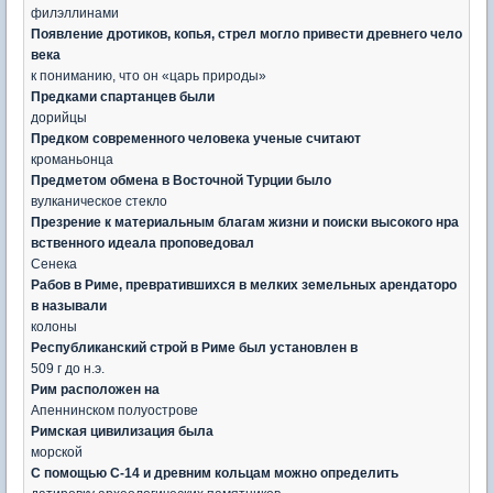
филэллинами
Появление дротиков, копья, стрел могло привести древнего чело
века
к пониманию, что он «царь природы»
Предками спартанцев были
дорийцы
Предком современного человека ученые считают
кроманьонца
Предметом обмена в Восточной Турции было
вулканическое стекло
Презрение к материальным благам жизни и поиски высокого нра
вственного идеала проповедовал
Сенека
Рабов в Риме, превратившихся в мелких земельных арендаторо
в называли
колоны
Республиканский строй в Риме был установлен в
509 г до н.э.
Рим расположен на
Апеннинском полуострове
Римская цивилизация была
морской
С помощью С-14 и древним кольцам можно определить