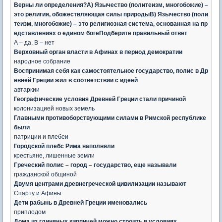
Верны ли определения?А) Язычество (политеизм, многобожие) –
это религия, обожествляющая силы природыВ) Язычество (поли
теизм, многобожие) – это религиозная система, основанная на пр
едставлениях о едином богеПодберите правильный ответ
А – да, В – нет
Верховный орган власти в Афинах в период демократии
народное собрание
Воспринимая себя как самостоятельное государство, полис в Др
евней Греции жил в соответствии с идеей
автаркии
Географические условия Древней Греции стали причиной
колонизацией новых земель
Главными противоборствующими силами в Римской республике
были
патриции и плебеи
Городской плебс Рима наполняли
крестьяне, лишенные земли
Греческий полис – город – государство, еще называли
гражданской общиной
Двумя центрами древнегреческой цивилизации называют
Спарту и Афины
Дети рабынь в Древней Греции именовались
приплодом
Дома из глиняных кирпичей можно строить в условиях