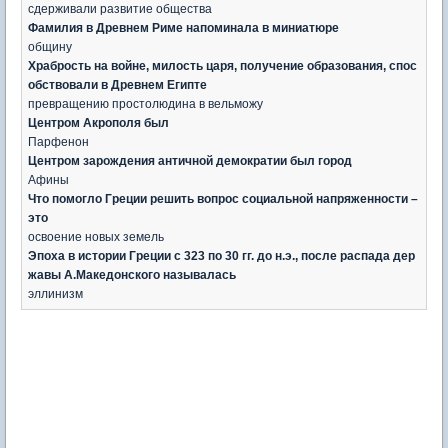
сдерживали развитие общества
Фамилия в Древнем Риме напоминала в миниатюре
общину
Храбрость на войне, милость царя, получение образования, спос
обствовали в Древнем Египте
превращению простолюдина в вельможу
Центром Акрополя был
Парфенон
Центром зарождения античной демократии был город
Афины
Что помогло Греции решить вопрос социальной напряженности –
это
освоение новых земель
Эпоха в истории Греции с 323 по 30 гг. до н.э., после распада дер
жавы А.Македонского называлась
эллинизм