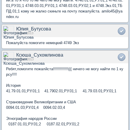
ии.а то я что то не чего не могу найти. 4748.01.01;РУ.01;1 4748.02.
01;РУ.01;1 4748.03.01;РУ.01;1 4748.03.01;РУ.02;1 и 4748.Экз.01;ТБ
ПД.01;1 кому не жалко скиньте на почту пожалуйста. amilo45@ya
ndex.ru
Юлия_Бутусова
11 Jan 2013
Пожалуйста помогите немецкий 4749 Экз
Ксюша_Сухомлинова
12 Jan 2013
Ребят,помогите пожалйста!!!!!!!!!!!!!((( ничего не могу найти по 1 ку
рсу!!!!
История
41.79.01.01;РУ.01;1 41.7902.01;РУ.01;1 41.79.03.01;РУ.01;1
Страноведение Великобритании и США
0094.01.03;РУ.01;4 0094.02.03;4
Этнография народов России
0187.01.01;РУ.01;2 0187.02.01;РУ.01;2