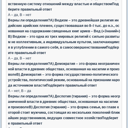
вственную систему отношений между властью и обществомПод
берите правильный ответ
А – да, В – нет
Верны ли определения?А) Ведизм – это древнейшая религия ин
дийских арийских племен, существовавшая во II–I тыс. до н.э., ос
нованная на содержании священных книг ариев – Вед («Знаний»)
В) Ведизм – это одна из трех мировых религий с сильно развиты
м не коллективным, а индивидуальным культом, заключающимс
я в углублении в самого себя, в самосовершенствованииПодбер
ите правильный ответ
А – да, В – нет
Верны ли определения?А) Демократия – это форма неограничен
ной власти в древних обществах, основанная на насилии и произ
волеВ) Демократия – это форма государственно-политического
устройства, политический режим, основанный на признании наро
да источником властиПодберите правильный ответ
А – нет, В – да
Верны ли определения?А) Деспотия (тирания) – это форма неогр
аниченной власти в древних обществах, основанная на насилии
и произволеВ) Деспотия (тирания) – это форма семьи, во главе к
оторой стоит мужчина, состоящая из нескольких поколений ближ
айших родственников, ведущих совместное хозяйствоПодберит
е правильный ответ