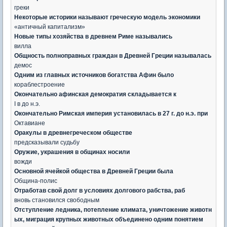
греки
Некоторые историки называют греческую модель экономики
«античный капитализм»
Новые типы хозяйства в древнем Риме назывались
вилла
Общность полноправных граждан в Древней Греции называлась
демос
Одним из главных источников богатства Афин было
кораблестроение
Окончательно афинская демократия складывается к
I в до н.э.
Окончательно Римская империя установилась в 27 г. до н.э. при
Октавиане
Оракулы в древнегреческом обществе
предсказывали судьбу
Оружие, украшения в общинах носили
вожди
Основной ячейкой общества в Древней Греции была
Община-полис
Отработав свой долг в условиях долгового рабства, раб
вновь становился свободным
Отступление ледника, потепление климата, уничтожение животн
ых, миграция крупных животных объединено одним понятием