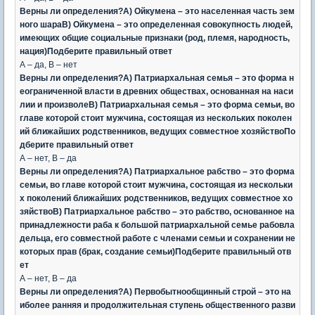
Верны ли определения?А) Ойкумена – это населенная часть зем
ного шараВ) Ойкумена – это определенная совокупность людей,
имеющих общие социальные признаки (род, племя, народность,
нация)Подберите правильный ответ
А – да, В – нет
Верны ли определения?А) Патриархальная семья – это форма н
еограниченной власти в древних обществах, основанная на наси
лии и произволеВ) Патриархальная семья – это форма семьи, во
главе которой стоит мужчина, состоящая из нескольких поколен
ий ближайших родственников, ведущих совместное хозяйствоПо
дберите правильный ответ
А – нет, В – да
Верны ли определения?А) Патриархальное рабство – это форма
семьи, во главе которой стоит мужчина, состоящая из нескольки
х поколений ближайших родственников, ведущих совместное хо
зяйствоВ) Патриархальное рабство – это рабство, основанное на
принадлежности раба к большой патриархальной семье рабовла
дельца, его совместной работе с членами семьи и сохранении не
которых прав (брак, создание семьи)Подберите правильный отв
ет
А – нет, В – да
Верны ли определения?А) Первобытнообщинный строй – это на
иболее ранняя и продолжительная ступень общественного разви