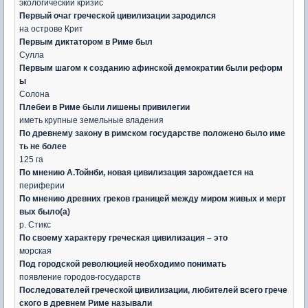
экологический кризис
Первый очаг греческой цивилизации зародился
на острове Крит
Первым диктатором в Риме был
Сулла
Первым шагом к созданию афинской демократии были реформ
ы
Солона
Плебеи в Риме были лишены привилегии
иметь крупные земельные владения
По древнему закону в римском государстве положено было име
ть не более
125 га
По мнению А.Тойнби, новая цивилизация зарождается на
периферии
По мнению древних греков границей между миром живых и мерт
вых было(а)
р. Стикс
По своему характеру греческая цивилизация – это
морская
Под городской революцией необходимо понимать
появление городов-государств
Последователей греческой цивилизации, любителей всего грече
ского в древнем Риме называли