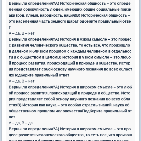
Верны ли определения?А) Историческая общность – это опреде
ленная совокупность людей, имеющих общие социальные призн
аки (род, племя, народность, нация)В) Историческая общность –
это населенная часть земного шараПодберите правильный отве
т
А – да, В – нет
Верны ли определения?А) История в узком смысле – это процес
с развития человеческого общества, то есть все, что произошло
в далеком и близком прошлом с каждым человеком в отдельнос
ти и с обществом в целомВ) История в узком смысле – это любо
й процесс развития, происходящий в природе и обществе. Истор
ия представляет собой основу научного познания во всех област
яхПодберите правильный ответ
А – да, В – нет
Верны ли определения?А) История в широком смысле – это люб
ой процесс развития, происходящий в природе и обществе. Исто
рия представляет собой основу научного познания во всех обла
стяхВ) История как наука – это особая отрасль знаний, наука об
общественном прошлом человечестваПодберите правильный от
вет
А – да, В – да
Верны ли определения?А) История в широком смысле – это про
цесс развития человеческого общества, то есть все, что произош
ло в далеком и близком прошлом с каждым человеком в отдель