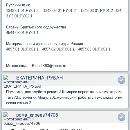
Русский язык
1343.01.01;РУ.01;2 1343.02.01;РУ.01;2 1343.03.01;РУ.01;2 134
3.03.01;РУ.02;1
Страны Британского содружества
4544.03.01.РУ.01.1
Материальная и духовная культура России
4857.01.01;РУ.01;1 4857.02.01;РУ.01.1 4857.03.01;РУ.01.1
Можно сюда : BlondiX93@inbox.ru
ЕКАТЕРИНА_РУБАН
16 Jan 2013
Помогите ,пожалуйста решить! Комарик перестал почему-то рабо
тать?Валеология.Модуль01,мониторинг работы с текстами.Логич
еская схема 2
рома_киреев74706
17 Jan 2013