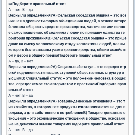
каПодберите правильный ответ
А – нет, В – да
Верны ли определения?А) Сельская соседская община – это воз
никшая в древности форма объединения людей, в основе которо
й лежала общность средств производства, частичное или полно
е самоуправление; объединяла людей по принципу единства те
рритории проживанияВ) Сельская соседская община – это прише
дшие на смену человеческому стаду коллективы людей, члены
которого были связаны узами кровного родства, общим хозяйств
ом и верой в общего предкаПодберите правильный ответ
А – да, В – нет
Верны ли определения?А) Социальный статус – это порядок стр
огой подчиненности низших ступеней общественных структур в
ысшимВ) Социальный статус – это положение человека в общес
тве, определяемое его авторитетом и престижемПодберите прав
ильный ответ
А – нет, В – да
Верны ли определения?А) Товарно-денежные отношения – это т
ип хозяйства, в котором все продукты изготавливаются не для п
родажи, а для собственного потребленияВ) Товарно-денежные о
тношения – это экономические отношения в обществе, основанн
ые на денежном обмене товарамиПодберите правильный ответ
А – нет, В – да