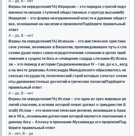
А – да, В – нет
Верны ли определения?А) Иерархия – это порядок строгой подч
иненности низших ступеней общественных структур высшимВ)
Иерархия – это форма неограниченной власти в древних общест
вах, основанная на насилии и произволеПодберите правильный
ответ
А – да, В – нет
Верны ли определения?А) Исихазм – это мистическое христиан
ское учение, возникшее в Византии, проповедовавшее путь к спа
сению души через самососредоточенние сознания в целях приб
лижения к сущности бога и «очищение сердца слезами»В) Исиха
зм – это период в истории Средиземноморья IV – I вв. до н.э., когд
а на месте державы Александра Македонского образовалось не
сколько государств, политический строй которых сочетал элеме
нты древневосточных деспотий и греческих полисовПодберите
правильный ответ
А – да, В – нет
Верны ли определения?А) Ислам – это одна из трех мировых ре
лигий спасения, в основе которой лежит догмат о триединстве Б
огаВ) Ислам – это монотеистическая религия, возникшая в Арав
ии в VII в., основными догматами которой является поклонение е
диному богу – Аллаху и признание Мухаммеда его пророкомПод
берите правильный ответ
А – нет, В – да