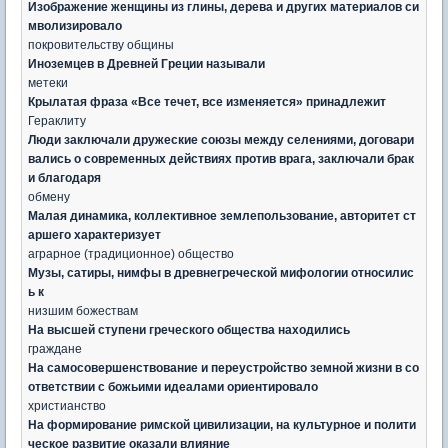
Изображение женщины из глины, дерева и других материалов си
мволизировало
покровительству общины
Иноземцев в Древней Греции называли
метеки
Крылатая фраза «Все течет, все изменяется» принадлежит
Гераклиту
Люди заключали дружеские союзы между селениями, договари
вались о современных действиях против врага, заключали брак
и благодаря
обмену
Малая динамика, коллективное землепользование, авторитет ст
аршего характеризует
аграрное (традиционное) общество
Музы, сатиры, нимфы в древнегреческой мифологии относилис
ь к
низшим божествам
На высшей ступени греческого общества находились
граждане
На самосовершенствование и переустройство земной жизни в со
ответствии с божьими идеалами ориентировало
христианство
На формирование римской цивилизации, на культурное и полити
ческое развитие оказали влияние