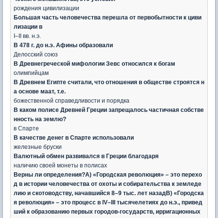
рождения цивилизации
Большая часть человечества перешла от первобытности к циви
лизации в
I–II вв. н.э.
В 478 г. до н.э. Афины образовали
Делосский союз
В Древнегреческой мифологии Зевс относился к богам
олимпийцам
В Древнем Египте считали, что отношения в обществе строятся н
а основе маат, т.е.
божественной справедливости и порядка
В каком полисе Древней Греции запрещалось частичная собстве
нность на землю?
в Спарте
В качестве денег в Спарте использовали
железные бруски
Валютный обмен развивался в Греции благодаря
наличию своей монеты в полисах
Верны ли определения?А) «Городская революция» – это перехо
д в истории человечества от охоты и собирательства к земледе
лию и скотоводству, начавшийся 8–9 тыс. лет назадВ) «Городска
я революция» – это процесс в IV–III тысячелетиях до н.э., привед
ший к образованию первых городов-государств, ирригационных