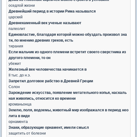
оседлой жизни
Древнейший период в истории Рима назывался
царский
Древнекаменный век ученые называют
палеолит
Единовластие, благодаря которой можно обуздать произвол зна
ти, по мнению древних греков, есть
тирания
Если мальчик из одного племени встретит своего сверстника из
другого племени, то он
убежит
Железный век человечества начинается в
II тыс. до н.э.
Запретил долговое рабство в Древней Греции
Солон
Зарождение искусства, появление метательного копья, наскаль
ная живопись, относится ко времени
кроманьонца
Землю, поля, водоемы, животный мир изображался в период нео
лита в виде
орнамента
Знаки, образующие орнамент, имели смысл
защитить от болезни