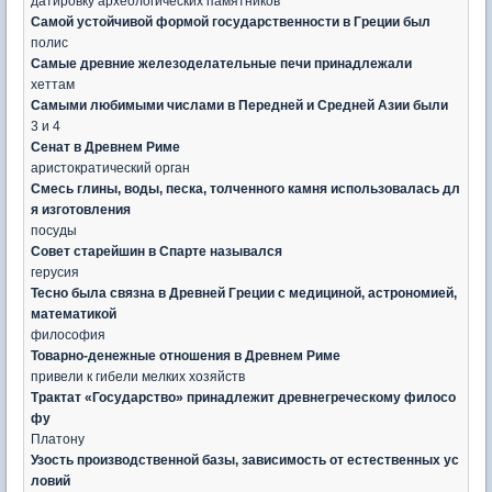
датировку археологических памятников
Самой устойчивой формой государственности в Греции был
полис
Самые древние железоделательные печи принадлежали
хеттам
Самыми любимыми числами в Передней и Средней Азии были
3 и 4
Сенат в Древнем Риме
аристократический орган
Смесь глины, воды, песка, толченного камня использовалась дл
я изготовления
посуды
Совет старейшин в Спарте назывался
герусия
Тесно была связна в Древней Греции с медициной, астрономией,
математикой
философия
Товарно-денежные отношения в Древнем Риме
привели к гибели мелких хозяйств
Трактат «Государство» принадлежит древнегреческому филосо
фу
Платону
Узость производственной базы, зависимость от естественных ус
ловий