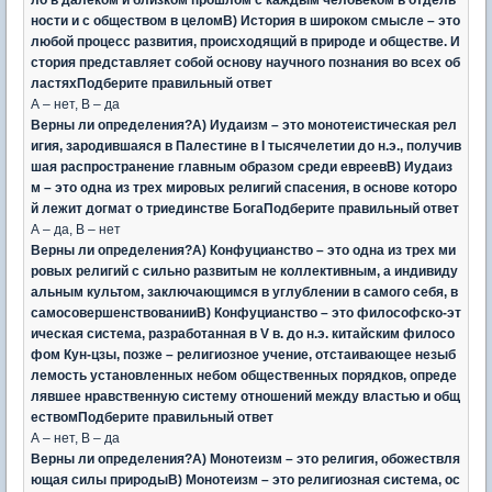
ности и с обществом в целомВ) История в широком смысле – это
любой процесс развития, происходящий в природе и обществе. И
стория представляет собой основу научного познания во всех об
ластяхПодберите правильный ответ
А – нет, В – да
Верны ли определения?А) Иудаизм – это монотеистическая рел
игия, зародившаяся в Палестине в I тысячелетии до н.э., получив
шая распространение главным образом среди евреевВ) Иудаиз
м – это одна из трех мировых религий спасения, в основе которо
й лежит догмат о триединстве БогаПодберите правильный ответ
А – да, В – нет
Верны ли определения?А) Конфуцианство – это одна из трех ми
ровых религий с сильно развитым не коллективным, а индивиду
альным культом, заключающимся в углублении в самого себя, в
самосовершенствованииВ) Конфуцианство – это философско-эт
ическая система, разработанная в V в. до н.э. китайским филосо
фом Кун-цзы, позже – религиозное учение, отстаивающее незыб
лемость установленных небом общественных порядков, опреде
лявшее нравственную систему отношений между властью и общ
ествомПодберите правильный ответ
А – нет, В – да
Верны ли определения?А) Монотеизм – это религия, обожествля
ющая силы природыВ) Монотеизм – это религиозная система, ос