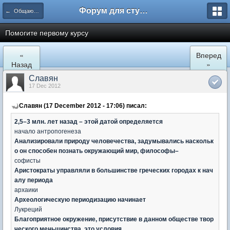
Форум для студента СГА
← Общаются юристы
Помогите первому курсу
«
Вперед
Назад
»
Славян
17 Dec 2012
Славян (17 December 2012 - 17:06) писал:
2,5–3 млн. лет назад – этой датой определяется
начало антропогенеза
Анализировали природу человечества, задумывались наскольк
о он способен познать окружающий мир, философы–
софисты
Аристократы управляли в большинстве греческих городах к нач
алу периода
архаики
Археологическую периодизацию начинает
Лукреций
Благоприятное окружение, присутствие в данном обществе твор
ческого меньшинства, это условия