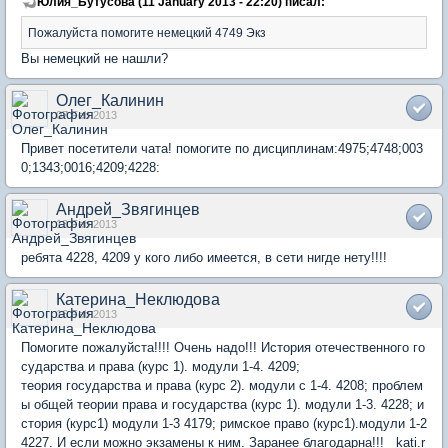
Юлия_Бутусова (11 January 2013 - 22:20) писал:
Пожалуйста помогите немецкий 4749 Экз
Вы немецкий не нашли?
Олег_Калинин
07 Feb 2013
Привет посетители чата! помогите по дисциплинам:4975;4748;003
0;1343;0016;4209;4228:
Андрей_Звягинцев
13 Feb 2013
ребята 4228, 4209 у кого либо имеется, в сети нигде нету!!!!
Катерина_Неклюдова
16 Feb 2013
Помогите пожалуйста!!!! Очень надо!!! История отечественного го
сударства и права (курс 1). модули 1-4. 4209;
теория государства и права (курс 2). модули с 1-4. 4208; проблем
ы общей теории права и государства (курс 1). модули 1-3. 4228; и
стория (курс1) модули 1-3 4179; римское право (курс1).модули 1-2
4227. И если можно экзамены к ним. Заранее благодарна!!!
kati.r