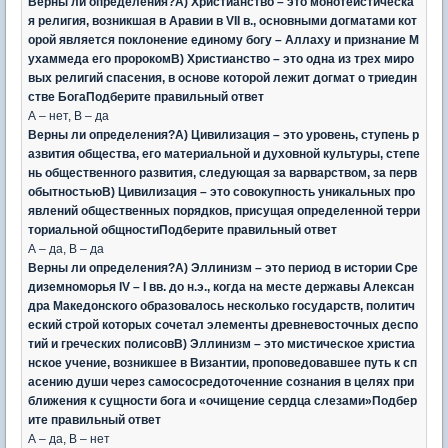
Верны ли определения?А) Христианство – это монотеистическа
я религия, возникшая в Аравии в VII в., основными догматами кот
орой является поклонение единому богу – Аллаху и признание М
ухаммеда его пророкомВ) Христианство – это одна из трех миро
вых религий спасения, в основе которой лежит догмат о триедин
стве БогаПодберите правильный ответ
А – нет, В – да
Верны ли определения?А) Цивилизация – это уровень, ступень р
азвития общества, его материальной и духовной культуры, степе
нь общественного развития, следующая за варварством, за перв
обытностьюВ) Цивилизация – это совокупность уникальных про
явлений общественных порядков, присущая определенной терри
ториальной общностиПодберите правильный ответ
А – да, В – да
Верны ли определения?А) Эллинизм – это период в истории Сре
диземноморья IV – I вв. до н.э., когда на месте державы Алексан
дра Македонского образовалось несколько государств, политич
еский строй которых сочетал элементы древневосточных деспо
тий и греческих полисовВ) Эллинизм – это мистическое христиа
нское учение, возникшее в Византии, проповедовавшее путь к сп
асению души через самососредоточенние сознания в целях при
ближения к сущности бога и «очищение сердца слезами»Подбер
ите правильный ответ
А – да, В – нет