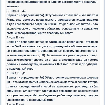
нованная на представлениях о едином богеПодберите правильн
ый ответ
А – нет, В – да
Верны ли определения?А) Натуральное хозяйство – это тип хозя
йства, в котором все продукты изготавливаются не для продажи,
а для собственного потребленияВ) Натуральное хозяйство – это
экономические отношения в обществе, основанные на денежном
обмене товарамиПодберите правильный ответ
А – да, В – нет
Верны ли определения?А) Неолитическая революция – это проц
есс в IV–III тысячелетиях до н.э., приведший к образованию перв
ых городов-государств, ирригационных систем, письменности, с
истемы мер и весов и др.В) Неолитическая революция – это пер
еход в истории человечества от охоты и собирательства к земле
делию и скотоводству, начавшийся 8–9 тыс. лет назадПодберит
е правильный ответ
А – нет, В – да
Верны ли определения?А) Общественно-экономическая формац
ия – это этап развития человеческого общества, в основе которо
го лежит определенный способ материального производства (эк
ономика)В) Существуют следующие общественно-экономически
е формации: первобытнообщинная, рабовладельческая, феодал
ьнаяПодберите правильный ответ
А – да, В – да