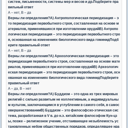
систем, письменности, системы мер и весов и др.Подберите пра
вильный ответ
А – нет, В – да
Верны ли определения?А) Антропологическая периодизация – э
то периодизация первобытного строя, составленная на основе м
атериалов, применявшихся при изготовлении орудийВ) Антропо
логическая периодизация – это периодизация первобытного стро
я, основанная на изменениях биологического вида гоминидПодб
ерите правильный ответ
А – нет, В – да
Верны ли определения?А) Археологическая периодизация – это
периодизация первобытного строя, составленная на основе мате
риалов, применявшихся при изготовлении орудийВ) Археологич
еская периодизация – это периодизация первобытного строя, осн
ованная на изменениях биологического вида гоминидПодберите
правильный ответ
А – да, В – нет
Верны ли определения?А) Буддизм – это одна из трех мировых
религий с сильно развитым не коллективным, а индивидуальны
м культом, заключающимся в углублении в самого себя, в самос
овершенствованииВ) Буддизм – это философско-этическая сис
тема, разработанная в V в. до н.э. китайским философом Кун-цз
ы, позже – религиозное учение, отстаивающее незыблемость ус
тановленных небом общественных порядков, определявшее нра