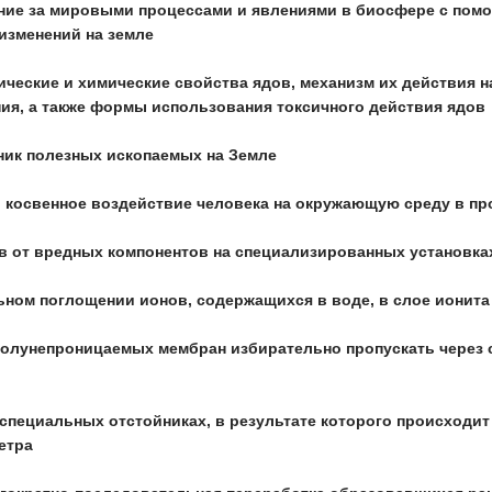
ение за мировыми процессами и явлениями в биосфере с пом
изменений на земле
зические и химические свойства ядов, механизм их действия
ния, а также формы использования токсичного действия ядов
ник полезных ископаемых на Земле
и косвенное воздействие человека на окружающую среду в пр
в от вредных компонентов на специализированных установка
ьном поглощении ионов, содержащихся в воде, в слое ионита
 полунепроницаемых мембран избирательно пропускать через 
в специальных отстойниках, в результате которого происходи
етра