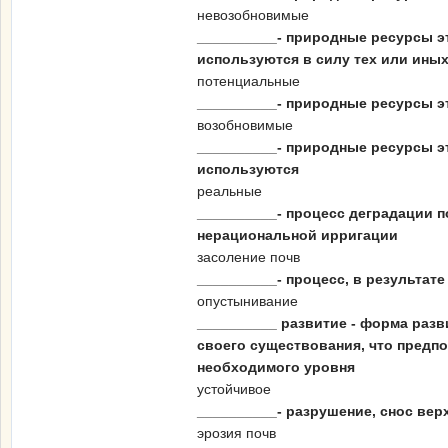
невозобновимые
__________- природные ресурсы эт
используются в силу тех или ины
потенциальные
__________- природные ресурсы э
возобновимые
__________- природные ресурсы эт
используются
реальные
__________- процесс деградации 
нерациональной ирригации
засоление почв
__________- процесс, в результат
опустынивание
__________ развитие - форма раз
своего существования, что предп
необходимого уровня
устойчивое
__________- разрушение, снос ве
эрозия почв