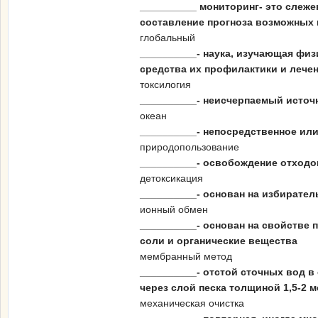
__________ мониторинг- это слеж
составление прогноза возможных 
глобальный
__________- наука, изучающая фи
средства их профилактики и лече
токсилогия
__________- неисчерпаемый источ
океан
__________- непосредственное ил
природопользование
__________- освобождение отходо
детоксикация
__________- основан на избирател
ионный обмен
__________- основан на свойстве
соли и органические вещества
мембранный метод
__________- отстой сточных вод 
через слой песка толщиной 1,5-2 м
механическая очистка