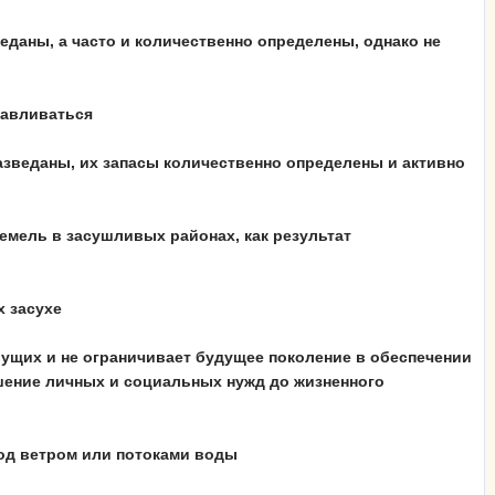
еданы, а часто и количественно определены, однако не
навливаться
азведаны, их запасы количественно определены и активно
емель в засушливых районах, как результат
х засухе
вущих и не ограничивает будущее поколение в обеспечении
шение личных и социальных нужд до жизненного
од ветром или потоками воды