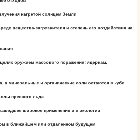
нее отходов
злучения нагретой солнцем Земли
реде вещества-загрязнителя и степень его воздействия на
ования
 целях оружием массового поражения: ядернам,
а, а минеральные и органические соли остаются в кубе
аллы пресного льда
 нашедшее широкое применение и в экологии
вом в ближайшем или отдаленном будущем