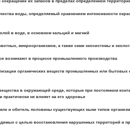
ое сокращение их запасов в пределах определенной территор
 качества воды, определяемый сравнением интенсивности окр
солей в воде, в основном кальций и магний
ивотных, микроорганизмов, а также сами экосистемы и эколо
рое возникают в процессе промышленного производства
ализации органических веществ промышленных или бытовых 
вещества в окружающей среде, которые при постоянном контак
 практически не влияет на его здоровье
емле и обитель половины существующих ныне типов организ
водимых с целью восстановления нарушенных территорий и пр