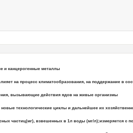
ые и канцерогенные металлы
 влияет на процесс климатообразования, на поддержание в с
нения, вызывающие действия ядов на живые организмы
в новые технологические циклы и дальнейшее их хозяйственн
рсных частиц(мг), взвешенных в 1л воды (мг/л);измеряется с