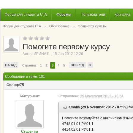
Форум для студента СГА
Форумы
Пользователи
Кричалка
Форум для студента СГА
→
Образование
→
Общаются юристы
Помогите первому курсу
Автор
ИРИНА11
,
15 Jun 2012 12:26
НАЗАД
ВПЕРЕД
»
Страниц
1
2
3
4
5
Сообщений в теме: 101
Солнце75
Абитуриент
Отправлено
29 November 2012 - 16:54
amalia (29 November 2012 - 07:59) п
Помогите пожалуйста с английском язык
4748.01.01;РУ.01;1
4414.02.01;РУ.01;1
Студенты