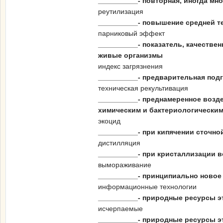
__________- повторная, иногда м
реутилизация
__________- повышение средней т
парниковый эффект
__________- показатель, качестве
живые организмы
индекс загрязнения
__________- предварительная под
техническая рекультивация
__________- преднамеренное возд
химическим и бактериологически
экоцид
__________- при кипячении сточно
дистилляция
__________- при кристаллизации 
вымораживание
__________- принципиально новое
информационные технологии
__________- природные ресурсы э
исчерпаемые
__________- природные ресурсы э