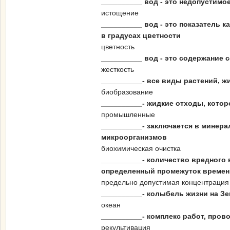
__________ вод - это недопустим
истощение
__________ вод - это показатель
в градусах цветности
цветность
__________ вод - это содержание 
жесткость
__________- все виды растений, ж
биобразование
__________- жидкие отходы, кото
промышленные
__________- заключается в минер
микроорганизмов
биохимическая очистка
__________- количество вредного 
определенный промежуток времени
предельно допустимая концентрация
__________- колыбель жизни на З
океан
__________- комплекс работ, про
рекультивация