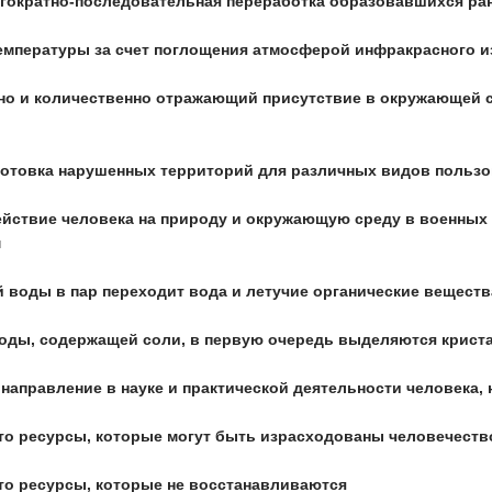
ногократно-последовательная переработка образовавшихся ра
емпературы за счет поглощения атмосферой инфракрасного и
нно и количественно отражающий присутствие в окружающей с
готовка нарушенных территорий для различных видов польз
ействие человека на природу и окружающую среду в военных
м
й воды в пар переходит вода и летучие органические веществ
воды, содержащей соли, в первую очередь выделяются крист
 направление в науке и практической деятельности человека,
то ресурсы, которые могут быть израсходованы человечест
то ресурсы, которые не восстанавливаются