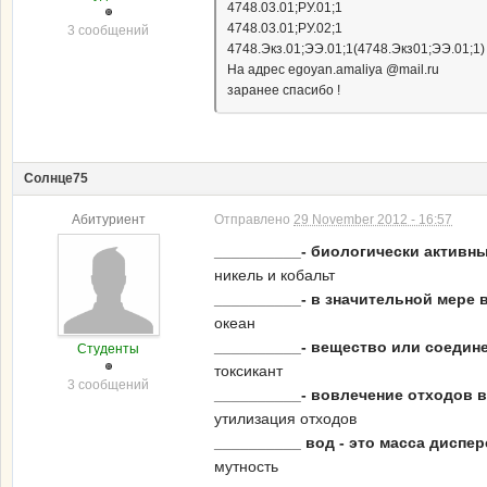
4748.03.01;РУ.01;1
4748.03.01;РУ.02;1
3 сообщений
4748.Экз.01;ЭЭ.01;1(4748.Экз01;ЭЭ.01;1)
На адрес egoyan.amaliya
@mail.ru
заранее спасибо !
Солнце75
Абитуриент
Отправлено
29 November 2012 - 16:57
__________- биологически активн
никель и кобальт
__________- в значительной мере
океан
__________- вещество или соеди
Студенты
токсикант
3 сообщений
__________- вовлечение отходов 
утилизация отходов
__________ вод - это масса диспе
мутность