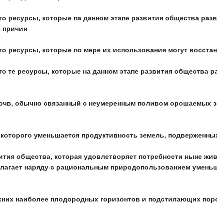
о ресурсы, которые па данном этапе развития общества разв
х причин
то ресурсы, которые по мере их использования могут восста
о те ресурсы, которые на данном этапе развития общества р
почв, обычно связанный с неумеренным поливом орошаемых з
е которого уменьшается продуктивность земель, подверженны
вития общества, которая удовлетворяет потребности ныне жи
олагает наряду с рациональным природопользованием умень
рхних наиболее плодородных горизонтов и подстилающих пор