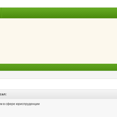
исал:
ом в сфере юриспруденции