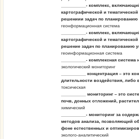
__________- комплекс, включающий
картографической и тематической
решениии задач по планированию
геонформационная система
__________- комплекс, включающий
картографической и тематической
решение задач по планированию 
геоинформационная система
__________- комплексная система
экологический мониторинг
__________ концентрация – это к
длительности воздействия, либо в
токсическая
__________ мониторинг – это сис
почв, донных отложений, растите
химический
__________- мониторинг за содер
методов анализа, позволяющий об
фоне естественных и оптимизиров
эколого-аналитический