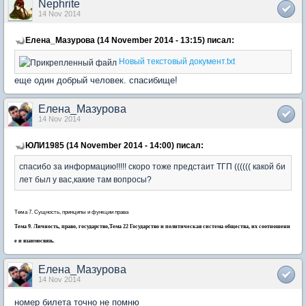
Nephrite
14 Nov 2014
Елена_Мазурова (14 November 2014 - 13:15) писал:
Новый текстовый документ.txt
еще один добрый человек. спасибище!
Елена_Мазурова
14 Nov 2014
ЮЛИ1985 (14 November 2014 - 14:00) писал:
спасибо за информацию!!!!! скоро тоже предстаит ТГП (((((( какой би
лет был у вас,какие там вопросы?
Тема 7. Сущность, принципы и функции права
Тема 9. Личность, право, государство,
Тема 22 Государство и политическая система общества, их соотношени
е и взаимосвязь.
Елена_Мазурова
14 Nov 2014
номер билета точно не помню