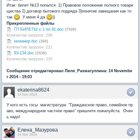
Итак: билет №13 попался 1) Правовое положение полного товари
щества 2) договор бытового подряда 3)понятие завещания как то
так
У меня 4 да
))
Прикрепленные файлы
ГП БИЛЕТЫ с 1 по 91.doc
(750К)
Количество загрузок:: 296
ккоммер.doc
(36К)
Количество загрузок:: 221
93-134.doc
(355К)
Количество загрузок:: 235
Сообщение отредактировал Лиля_Рахматуллина: 14 Novembe
r 2014 - 19:03
ekaterina8624
14 Nov 2014
У кого есть госы магистратура "Гражданское право, семейное пр
аво, международное частное право" пришлите пожалуйста. Очен
ь надо!
Елена_Мазурова
14 Nov 2014