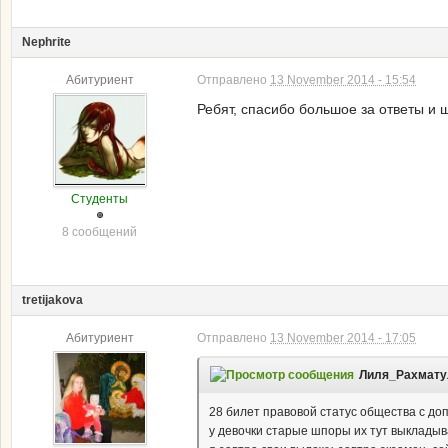
Nephrite
Абитуриент
Отправлено
13 November 2014 - 15:54
Ребят, спасибо большое за ответы и
Студенты
8 сообщений
tretijakova
Абитуриент
Отправлено
13 November 2014 - 17:05
Лиля_Рахматул
28 билет правовой статус общества с доп
у девочки старые шпоры их тут выкладыв