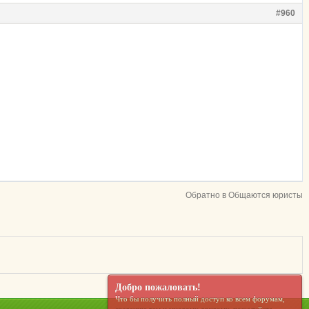
#960
Обратно в Общаются юристы
Добро пожаловать!
Что бы получить полный доступ ко всем форумам,