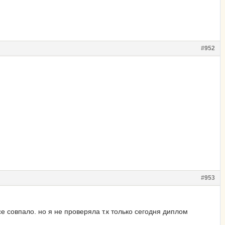
#952
#953
се совпало. но я не проверяла т.к только сегодня диплом