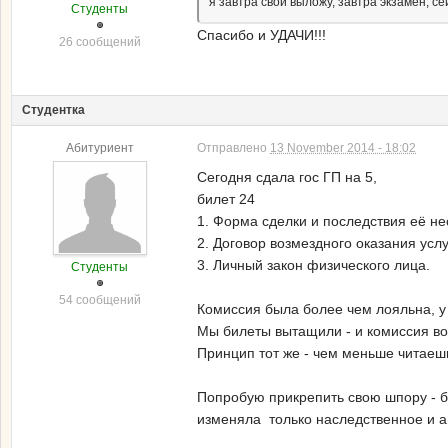
я завтра свои выложу, завтра экзамен, се
Студенты
Спасибо и УДАЧИ!!!
26 сообщений
Студентка
Абитуриент
Отправлено
13 November 2014 - 18:02
Сегодня сдала гос ГП на 5,
билет 24
1. Форма сделки и последствия её н
2. Договор возмездного оказания услу
3. Личный закон физического лица.
Студенты
54 сообщений
Комиссия была более чем лояльна, у 
Мы билеты вытащили - и комиссия воо
Принцип тот же - чем меньше читаеш
Попробую прикрепить свою шпору - бр
изменяла только наследственное и а