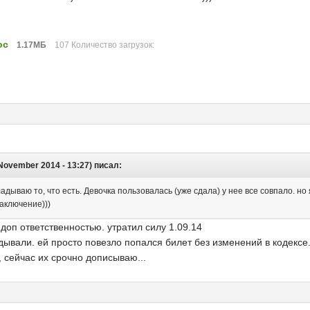
oc
1.17МБ
107 Количество загрузок:
 November 2014 - 13:27) писал:
дываю то, что есть. Девочка пользовалась (уже сдала) у нее все совпало. но 
аключение)))
доп ответственностью. утратил силу 1.09.14
дывали. ей просто повезло попался билет без изменений в кодексе
, сейчас их срочно дописываю...