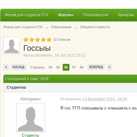
Форум для студента СГА
Форумы
Пользователи
Кричалка
Форум для студента СГА
→
Образование
→
Общаются юристы
11
Голосов
Госсыы
Автор
strowberry
,
10 Jun 2012 16:21
«
НАЗАД
ВПЕРЕД
»
Страниц
94
95
96
97
98
Сообщений в теме: 2028
Студентка
Абитуриент
Отправлено
13 November 2014 - 04:20
Я гос ТГП списывала с планшета с ко
Студенты