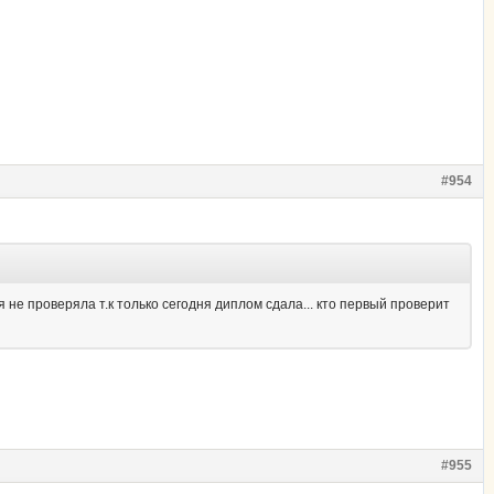
#954
я не проверяла т.к только сегодня диплом сдала... кто первый проверит
.
#955