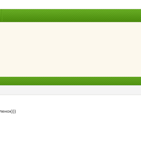
ленок)))