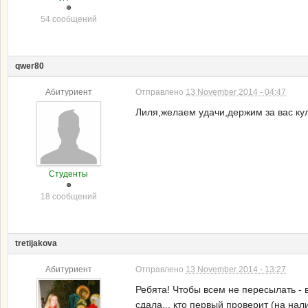
54 сообщений
qwer80
Абитуриент
Отправлено
13 November 2014 - 04:47
Лиля,желаем удачи,держим за вас кул
Студенты
18 сообщений
tretijakova
Абитуриент
Отправлено
13 November 2014 - 13:27
Ребята! Чтобы всем не пересылать - в
сдала... кто первый проверит (на на