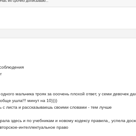
йчас их срочно дописываю...
есоблюдения
г
одного мальчика трояк за ооочень плохой ответ, у семи девочек д
бще ушла!!! минут на 10))))
ь с листа и рассказываешь своими словами - тем лучше
ала здесь и по учебникам и новому кодексу правила,, успела доск
вторское-интеллектуальное право