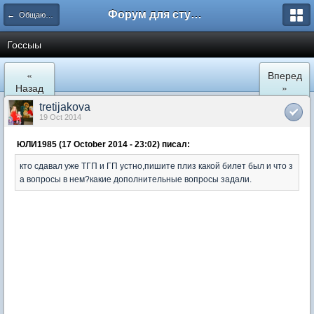
Форум для студента СГА
← Общаются юристы
Госсыы
«
Вперед
Назад
»
tretijakova
19 Oct 2014
ЮЛИ1985 (17 October 2014 - 23:02) писал:
кто сдавал уже ТГП и ГП устно,пишите плиз какой билет был и что з
а вопросы в нем?какие дополнительные вопросы задали.