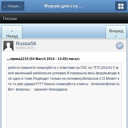
Форум для студента СГА
← Общаются юристы
Госсыы
«
Вперед
Назад
»
RussiaSK
06 Mar 2014
ирина2210 (04 March 2014 - 13:45) писал:
ребята помогите пожалуйста с ответами на ГОС по ТГП.(2014г) У м
еня маленький ребёнок,не успеваю.Я перерыла весь форум,везде в
сё одно и тоже.Подходит только на половину.Вопросов 172.Может к
то то уже сдавал???? Киньте пожалуйста ответы irinainver@mail.ru
Вот вопросы : заранее благодарна
.