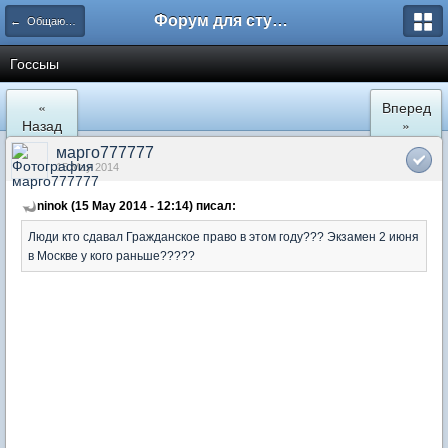
Форум для студента СГА
← Общаются юристы
Госсыы
«
Вперед
Назад
»
марго777777
15 May 2014
ninok (15 May 2014 - 12:14) писал:
Люди кто сдавал Гражданское право в этом году??? Экзамен 2 июня
в Москве у кого раньше?????