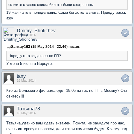
скажите с какого списка билеты были состряпаны
19 мая - это в понедельник. Сама бы хотела знать. Приеду расск
ажу
Dmitriy_Sholichev
16 May 2014
Sansay163 (15 May 2014 - 22:46) писал:
Народ у кого когда госы по ГП?
У меня 5 июня в Воркуте.
tany
16 May 2014
Кто из Вельского филиала едет 19.05 на гос по ГП в Москву? Отз
овитесь!!!
Татьяна78
18 May 2014
Татьяна,удачно вам сдать экзамен. Пож-та, не забудьте про нас,
очень интересуют воросы, да и какая комиссия будет. К чему над