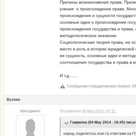
Причины возникновения права. Приз
учения о происхождении права. Множ
происхождения и сущности государст
основные идеи о происхождении госу
происхождения государства и права, 
методологическое значение.
Социологическая теория права, ее о
место и роль в истории юридической 
ее сущность, основные идеи и метод
соотношения государ­ства и права в 
И т.д.......
Сообщение отредактировал darkjon: 05
Вулкан
Абитуриент
Отправлено
06 May 2014 - 07:11
Гаврилка (04 May 2014 - 16:45) писа
народ, поделитесь пож-та ответами
на Г