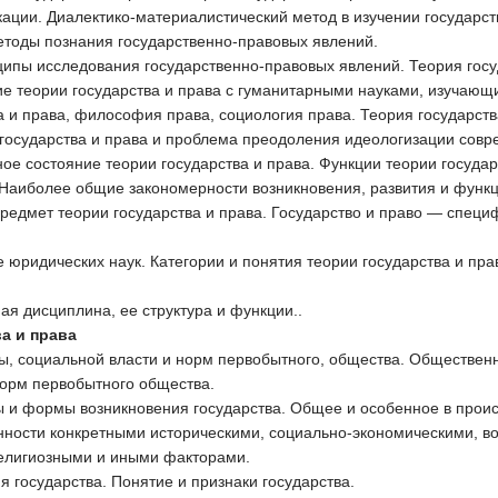
кации. Диалектико-материалистический метод в изучении государ
етоды познания государственно-правовых явлений.
нципы исследования государственно-правовых явлений. Теория гос
 теории государства и права с гуманитарными науками, изучающи
а и права, философия права, социология права. Теория государст
государства и права и проблема преодоления идеологизации совр
е состояние теории госу­дарства и права. Функции теории госуда
 Наиболее общие закономерности возникновения, развития и функ
редмет теории государства и права. Государство и право — специ
е юридических наук. Категории и понятия теории государства и пра
ая дисциплина, ее струк­тура и функции..
а и права
ы, социальной власти и норм первобытного, общества. Обществен
норм первобытного общества.
 и формы возникновения государства. Общее и особенное в проис
нности конкретными историческими, социально-экономическими, в
елигиозными и иными факторами.
 государства. Понятие и признаки государства.