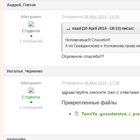
Андрей_Говтов
Абитуриент
Отправлено
06 May 2014 - 14:05
eaad (10 April 2014 - 18:13) писал:
Студенты
Человечище!!! Спасибо!!!
1 сообщений
А по Гражданскому и Уголовному праву 
Огромное спасибо!!!
Наталья_Черненко
Абитуриент
Отправлено
06 May 2014 - 17:36
здравствуйте,омогите пжл.с ответами 
Студенты
Прикрепленные файлы
2 сообщений
TeoriYa_gosudarstva_i_pr
nastyusha