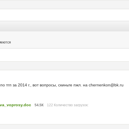
имеются
по тгп за 2014 г., вот вопросы, скиньте пжл. на chernenkon@bk.ru
ava_voprosy.doc
54.5К
122 Количество загрузок: