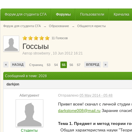
Форум для студента СГА
Форумы
Пользователи
Кричалка
Форум для студента СГА
→
Образование
→
Общаются юристы
11
Голосов
Госсыы
Автор
strowberry
,
10 Jun 2012 16:21
«
НАЗАД
ВПЕРЕД
»
Страниц
53
54
55
56
57
Сообщений в теме: 2028
darkjon
Абитуриент
Отправлено
05 May 2014 - 05:48
Привет всем! скачал с личной студии
darkstone008@mail.ru
Зарание спасиб
Тем
a
1. Предмет и метод теории г
Общая характеристика науки "Теория 
Студенты