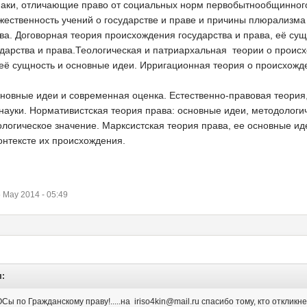
наки, отличающие право от социальных норм первобытнообщинног
ественность учений о государстве и праве и причины плюрализма
ва. Договорная теория происхождения государства и права, её сущ
дарства и права.Теологическая и патриархальная теории о происх
её сущность и основные идеи. Ирригационная теория о происхожде
сновные идеи и современная оценка. Естественно-правовая теория,
науки. Нормативистская теория права: основные идеи, методологич
ологическое значение. Марксистская теория права, ее основные и
контексте их происхождения.
 May 2014 - 05:49
л:
ОСы по Гражданскому
праву!.....на iriso4kin@mail.ru спасибо тому, кто откликне