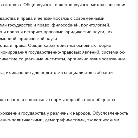
ства и права. Общенаучные и частнонаучные методы познания
ударства и права и её взаимосвязь с современными
ми государство и право: философией, политологией,
ва и права и историко-правовые юридические науки, их
еменной юридической науки.
рства и права. Общая характеристика основных теорий
ционирования государственно-правовых явлений, система ос­
фические социальные инсти­туты, органично взаимосвязанные
ва, их значение для подготовки специалистов в области
ная власть и социальные нормы первобытного общества.
хождении государства у различных народов. Обусловленность
оенно-политическими, демографическими, экологическими,