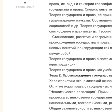
права, их виды и критерии классифи
1 сообщений
государства и права. Специальные м
Теория государства и права, её при
гуманитарными науками. Соотношение
социологией и др. Теория государств
соотношение и взаимосвязь. Теория 
Становление, развитие и современно
происхождения государства и права.
новных понятий юриспруденции как п
между собой.
Теория государства и права в систем
юриспруденции.
Теория государства и права как учебн
Тема 2. Происхождение государств
Характеристика экономической основ
Отличие норм права от социальных 
"Неолитическая революция". Причины
процесса возникновения государстве
национальными, географическими, р
Общие закономерности возникновения