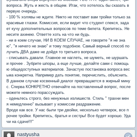
вопроса. Жуть и жесть в общем. Итак, что хотелось бы сказать в
первую очередь:
- 100 % холявы не ждите. Никто не поставит вам тройки только за
красивые глазки. Комиссия, если видит что студент спекся, зада
ет кучу дополнительных вопросов по теме билета. Крепитесь. Не
несите ахинею. Ответте хоть на что ни будь.
- ни в коем случае, НИ В КОЕМ СЛУЧАЕ, не говорите "я не зна
ю", "я ничего не знаю" и тому подобное. Самый верный способ по
лучить ДВА даже не дойдя то третьего вопроса.
- списывать давали. Главное не наглеть, не шуметь, не шуршать
и прочее . Зубрите шпоры, а еще лучше, делайте сами с помощь
ю общедоступных материалов. Зачастую постановка вопроса вес
ьма конкретна. Например дать понятие, перечислить, объяснить.
В данном случае косвенный диалог превращается в жирный мину
с. Сперва КОНКРЕТНО отвечайте на поставленный вопрос, после
можете немного порассуждать.
- оденьтесь строго, без ненужных излишеств. Стиль " трахни мен
я немедленно" вызывает у комиссии раздражение.
Вроде как все. У нас были три двойки, несколько четверок, все п
рочее тройки. Крепитесь, братья и сестры! Все будет хорошо. Уда
чи на сдаче!!!"
nastyusha