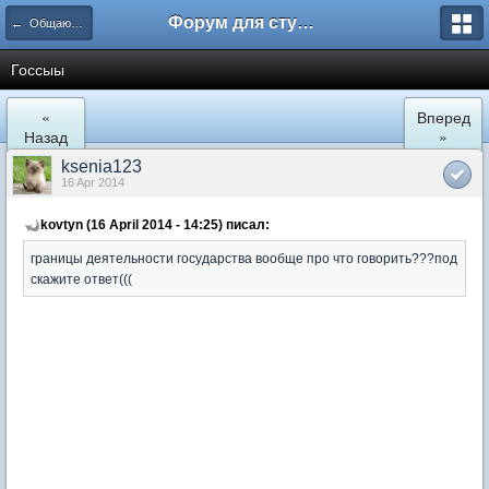
Форум для студента СГА
← Общаются юристы
Госсыы
«
Вперед
Назад
»
ksenia123
16 Apr 2014
kovtyn (16 April 2014 - 14:25) писал:
границы деятельности государства вообще про что говорить???под
скажите ответ(((