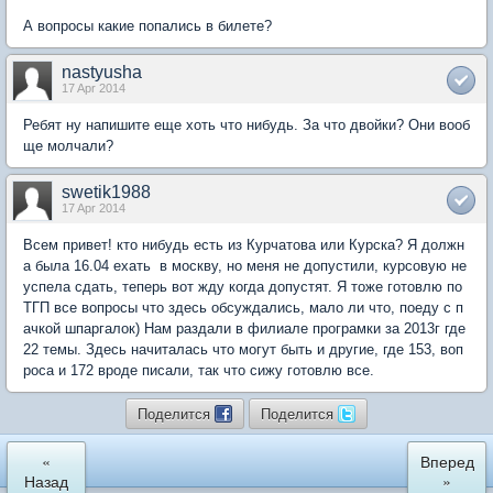
А вопросы какие попались в билете?
nastyusha
17 Apr 2014
Ребят ну напишите еще хоть что нибудь. За что двойки? Они вооб
ще молчали?
swetik1988
17 Apr 2014
Всем привет! кто нибудь есть из Курчатова или Курска? Я должн
а была 16.04 ехать в москву, но меня не допустили, курсовую не
успела сдать, теперь вот жду когда допустят. Я тоже готовлю по
ТГП все вопросы что здесь обсуждались, мало ли что, поеду с п
ачкой шпаргалок) Нам раздали в филиале програмки за 2013г где
22 темы. Здесь начиталась что могут быть и другие, где 153, воп
роса и 172 вроде писали, так что сижу готовлю все.
Поделится
Поделится
«
Вперед
Назад
»