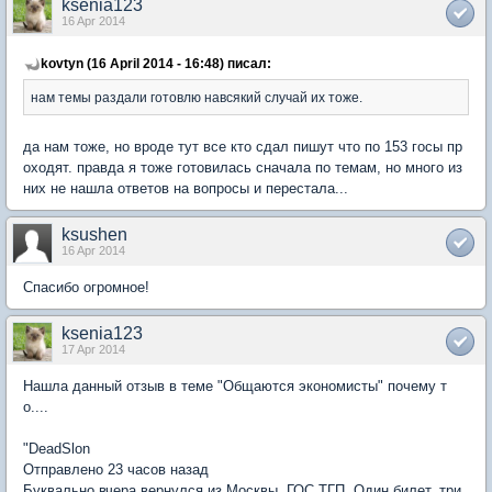
ksenia123
16 Apr 2014
kovtyn (16 April 2014 - 16:48) писал:
нам темы раздали готовлю навсякий случай их тоже.
да нам тоже, но вроде тут все кто сдал пишут что по 153 госы пр
оходят. правда я тоже готовилась сначала по темам, но много из
них не нашла ответов на вопросы и перестала...
ksushen
16 Apr 2014
Спасибо огромное!
ksenia123
17 Apr 2014
Нашла данный отзыв в теме "Общаются экономисты" почему т
о....
"DeadSlon
Отправлено 23 часов назад
Буквально вчера вернулся из Москвы. ГОС ТГП. Один билет, три