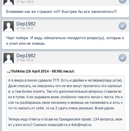
17 Apr 2014
Блииииин как же страшно то!!! Быстрее бы все закончилось!!!
Dep1982
17 Apr 2014
Черт побери. И ведь обязательно попадется вопрос(ы), которые н
е учил или не знаешь.
Dep1982
17 Apr 2014
Tishkina (16 April 2014 - 08:06) писал:
А я вчера в пензе сдавала ТГП. Есть и двойки и четверки(пару штук).
Дали списать, но оказалось что не все могут прочитать что написал
и, а тем более понять. Так что дополнительные вопросы ставили вс
ех в тупик. А их задавали всем, особенно тем кто читал с листа. Но е
сли ты разбираешь свою писанину и можешь не паниковать и хоть ч
то-то сказать от себя, то на 3 сдать очень реально. Всем удачи.
Теперь ищу ответы к госам на Гражданское право, 134 вопроса, мож
ет у кого есть? Скиньте пожалуйста e-tish@mail.ru